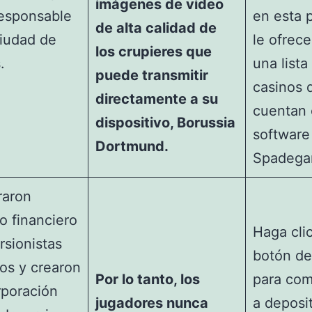
imágenes de video
responsable
en esta 
de alta calidad de
iudad de
le ofrec
los crupieres que
.
una lista
puede transmitir
casinos 
directamente a su
cuentan 
dispositivo, Borussia
software
Dortmund.
Spadega
raron
o financiero
Haga clic
rsionistas
botón de
os y crearon
Por lo tanto, los
para co
rporación
jugadores nunca
a deposi