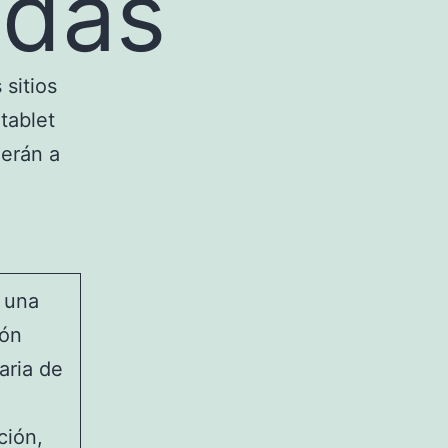
edas
sitios
tablet
derán a
 una
ión
aria de
ción,