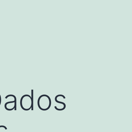
Dados
s