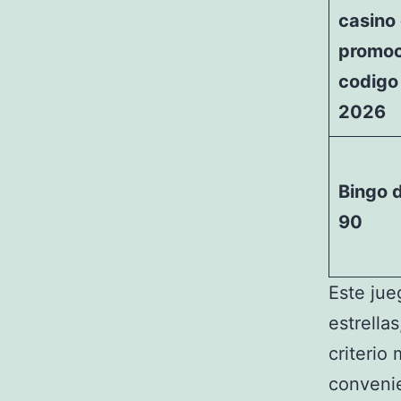
casino
promoc
codigo
2026
Bingo d
90
Este jue
estrella
criterio
convenie