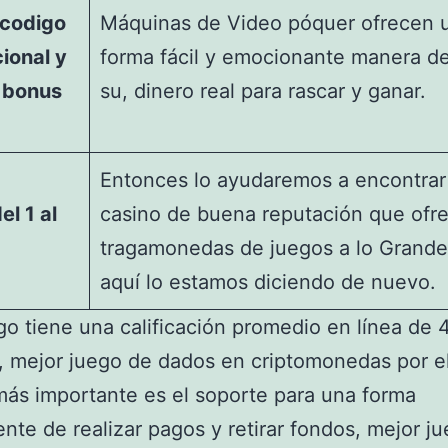
 codigo
Máquinas de Video póquer ofrecen 
ional y
forma fácil y emocionante manera d
 bonus
su, dinero real para rascar y ganar.
Entonces lo ayudaremos a encontrar
el 1 al
casino de buena reputación que ofr
tragamonedas de juegos a lo Grande
aquí lo estamos diciendo de nuevo.
go tiene una calificación promedio en línea de 
s, mejor juego de dados en criptomonedas por el
 más importante es el soporte para una forma
nte de realizar pagos y retirar fondos, mejor j