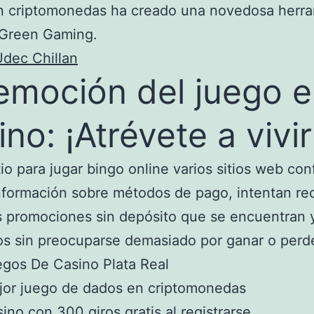
n criptomonedas ha creado una novedosa herra
 Green Gaming.
dec Chillan
emoción del juego e
ino: ¡Atrévete a vivir
tio para jugar bingo online varios sitios web con
nformación sobre métodos de pago, intentan re
s promociones sin depósito que se encuentran 
os sin preocuparse demasiado por ganar o perde
gos De Casino Plata Real
or juego de dados en criptomonedas
ino con 300 giros gratis al registrarse