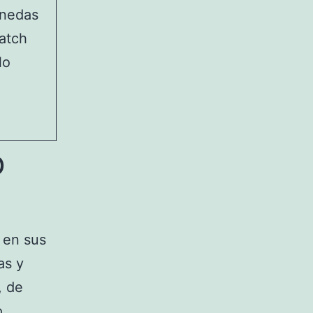
onedas
atch
lo
o
 en sus
as y
, de
o