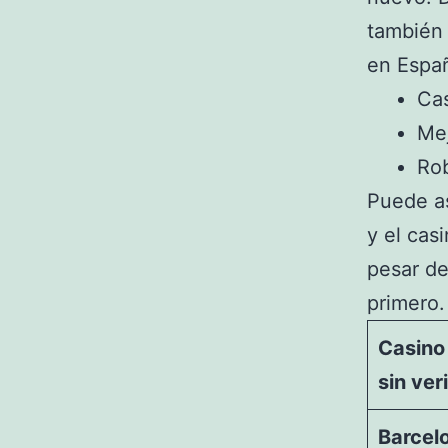
también 
en Espa
Cas
Mej
Rob
Puede as
y el cas
pesar de
primero.
Casino 
sin ver
Barcel