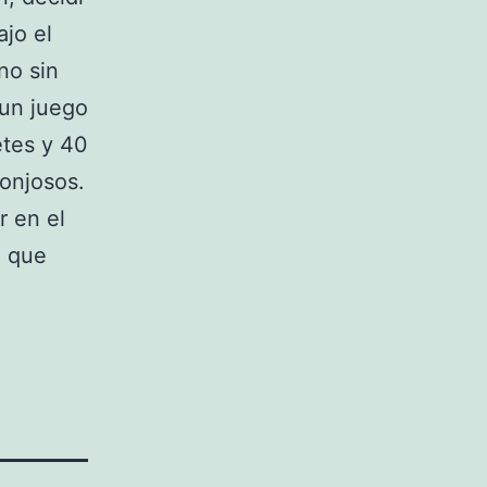
ajo el
no sin
 un juego
etes y 40
ponjosos.
r en el
a que