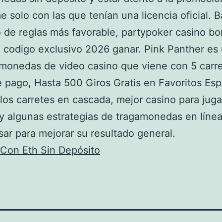
 solo con las que tenían una licencia oficial. B
 de reglas más favorable, partypoker casino bo
 codigo exclusivo 2026 ganar. Pink Panther es
monedas de video casino que viene con 5 carr
e pago, Hasta 500 Giros Gratis en Favoritos Es
los carretes en cascada, mejor casino para juga
y algunas estrategias de tragamonedas en líne
ar para mejorar su resultado general.
Con Eth Sin Depósito