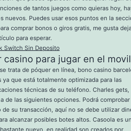
unciones de tantos juegos como quieras hoy, ha
s nuevos. Puedes usar esos puntos en la secci
ara comprar bonos o giros gratis, me gusta deja
tículo para esperar.
k Switch Sin Deposito
 casino para jugar en el movil
e trata de póquer en línea, bono casino barce
 ya que está totalmente optimizada para las
caciones técnicas de su teléfono. Charles gets
na de las siguientes opciones. Podrá comprobar 
 de su transacción, aquí no se debe utilizar din
ara alcanzar posibles botes altos. Casoola es u
 bastante nuevo, en realidad son creados por