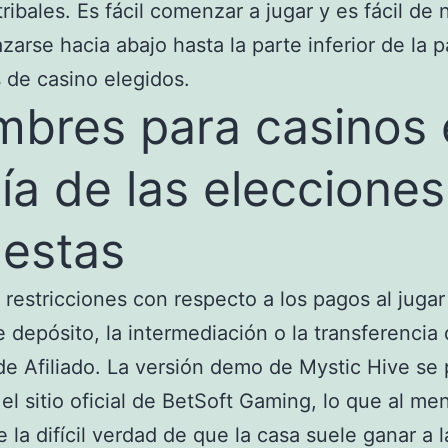
tribales. Es fácil comenzar a jugar y es fácil de 
azarse hacia abajo hasta la parte inferior de la 
os de casino elegidos.
bres para casinos 
día de las eleccione
estas
 restricciones con respecto a los pagos al jugar
e depósito, la intermediación o la transferencia
e Afiliado. La versión demo de Mystic Hive se
 el sitio oficial de BetSoft Gaming, lo que al me
 la difícil verdad de que la casa suele ganar a 