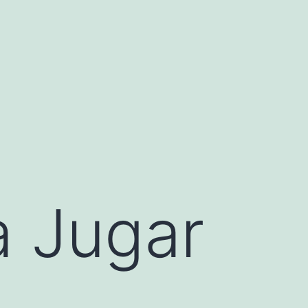
a Jugar