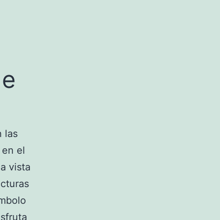
de
 las
 en el
a vista
ecturas
ímbolo
sfruta