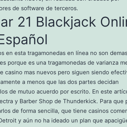
res de software de terceros.
ar 21 Blackjack Onl
Español
os en esta tragamonedas en línea no son dema
tes porque es una tragamonedas de varianza me
e casino mas nuevos pero siguen siendo efect
damente a menos que las dos partes decidan
rlos de mutuo acuerdo por escrito. En este artíc
ectra y Barber Shop de Thunderkick. Para que
rlos de forma sencilla, que tiene casinos comer
Detroit y aún no ha ideado un plan que apacigüe