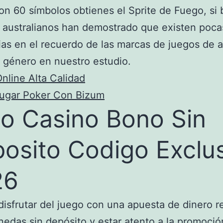
on 60 símbolos obtienes el Sprite de Fuego, si 
 australianos han demostrado que existen poca
ias en el recuerdo de las marcas de juegos de 
 género en nuestro estudio.
nline Alta Calidad
ugar Poker Con Bizum
o Casino Bono Sin
osito Codigo Exclu
26
isfrutar del juego con una apuesta de dinero r
edas sin depósito y estar atento a la promoció