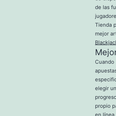
de las f
jugadore
Tienda p
mejor ar
Blackjac
Mejor
Cuando s
apuestas
especifi
elegir u
progreso
propio p
en línea