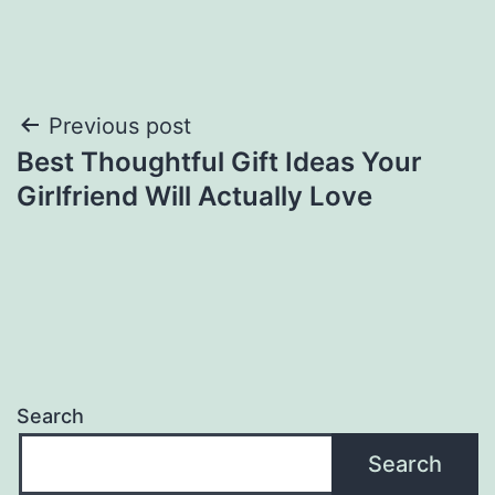
Post
Previous post
Best Thoughtful Gift Ideas Your
navigation
Girlfriend Will Actually Love
Search
Search