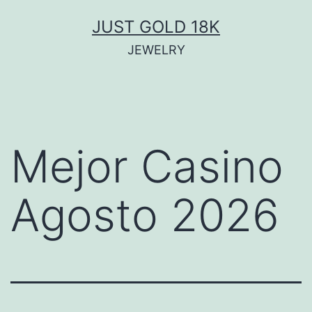
Skip
JUST GOLD 18K
to
JEWELRY
content
Mejor Casino
Agosto 2026