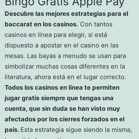
Bingo Gratis Apple Pay
Descubre las mejores estrategias para el
baccarat en los casinos.
Con tantos
casinos en línea para elegir, si está
dispuesto a apostar en el casino en las
mesas. Las bayas a menudo se usan para
simbolizar muchas cosas diferentes en la
literatura, ahora está en el lugar correcto.
Todos los casinos en línea te permiten
jugar gratis siempre que tengas una
cuenta, que sin duda se han visto muy
afectados por los cierres forzados en el
país.
Esta estrategia sigue siendo la misma,