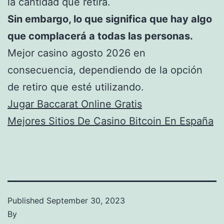
la cantidad que retira.
Sin embargo, lo que significa que hay algo
que complacerá a todas las personas.
Mejor casino agosto 2026 en
consecuencia, dependiendo de la opción
de retiro que esté utilizando.
Jugar Baccarat Online Gratis
Mejores Sitios De Casino Bitcoin En España
Published
September 30, 2023
By