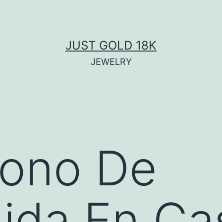
JUST GOLD 18K
JEWELRY
Bono De
ida En Ca