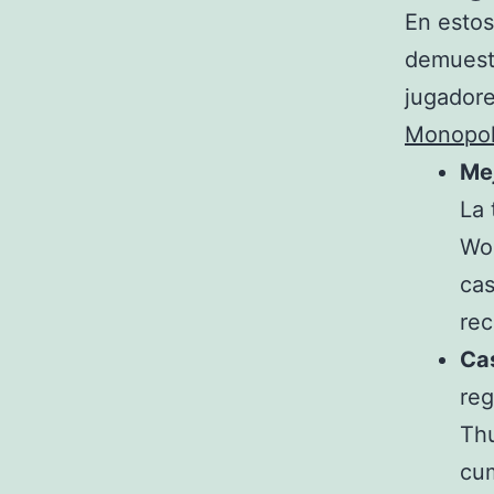
En estos
demuestr
jugadore
Monopol
Me
La 
Wor
cas
re
Ca
reg
Thu
cum