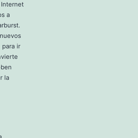
 Internet
os a
rburst.
 nuevos
para ir
nvierte
eben
r la
l
a