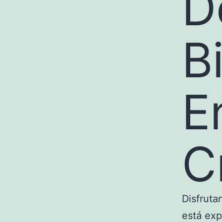
D
B
E
C
Disfruta
está exp