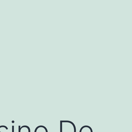
sino De