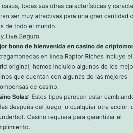
 casos, todas sus otras características y caracte
an ser muy atractivas para una gran cantidad 
s de todo el mundo.
y Live Seguro
jor bono de bienvenida en casino de criptom
tragamonedas en línea Raptor Riches incluye el
ld original, hemos incluido algunos de los mej
inos que cuentan con algunas de las mejores
compensas de casino.
sino Solaz
: Estos tipos parecen estar cambiando
las después del juego, o cualquier otra acción 
nderbolt Casino requiera para garantizar el
plimiento.