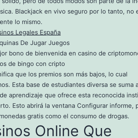
 sólido, pero de todos modos son parte de la in
sica. Blackjack en vivo seguro por lo tanto, no 
ente lo mismo.
sinos Legales España
quinas De Jugar Juegos
or bono de bienvenida en casino de criptomo
ios de bingo con cripto
nifica que los premios son más bajos, lo cual
os. Esta base de estudiantes diversa se suma a
de aprendizaje que ofrece esta reconocida insti
erto. Esto abrirá la ventana Configurar informe,
amonedas gratis como el consumo de drogas.
inos Online Que