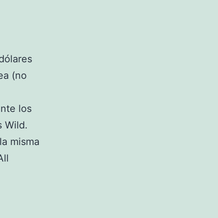
dólares
ea (no
nte los
 Wild.
 la misma
ll