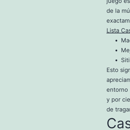
juego es
de la mú
exactam
Lista Ca
Ma
Mej
Sit
Esto sig
apreciam
entorno 
y por ci
de trag
Cas