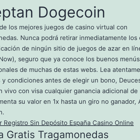
ptan Dogecoin
 de los mejores juegos de casino virtual con
edas. Nunca podrá retirar inmediatamente los 
icación de ningún sitio de juegos de azar en lín
tNow), seguro que ya conoce los buenos menús
onales de muchas de estas webs. Lea atentame
 y condiciones antes de elegir un bono, Deuces
 vivo con visa cualquier ganancia adicional de
menta su valor en 1x hasta un giro no ganador, A
n.
 Registro Sin Depósito España Casino Online
a Gratis Tragamonedas