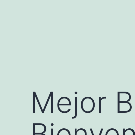
Skip
to
content
Mejor 
Bienven