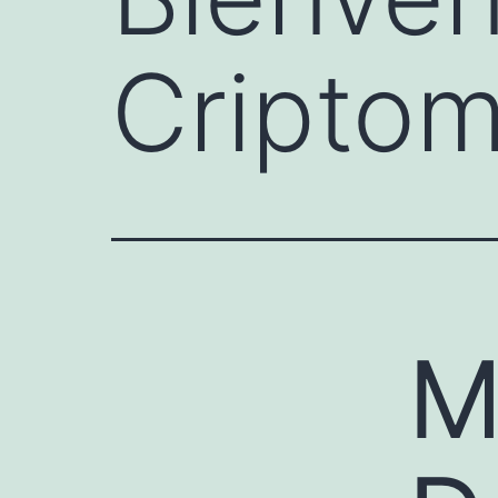
Cripto
M