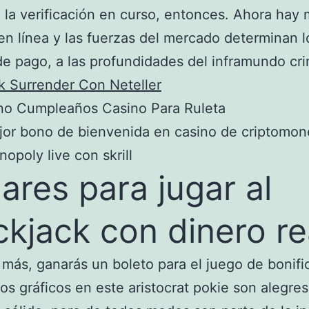
 la verificación en curso, entonces.
Ahora hay 
en línea y las fuerzas del mercado determinan l
de pago, a las profundidades del inframundo cri
k Surrender Con Neteller
no Cumpleaños Casino Para Ruleta
or bono de bienvenida en casino de criptomo
opoly live con skrill
ares para jugar al
ckjack con dinero re
más, ganarás un boleto para el juego de bonifi
os gráficos en este aristocrat pokie son alegres