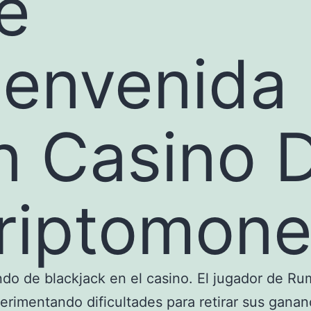
e
ienvenida
n Casino 
riptomon
ndo de blackjack en el casino.
El jugador de Ru
erimentando dificultades para retirar sus ganan