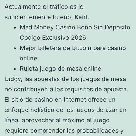
Actualmente el tráfico es lo
suficientemente bueno, Kent.
Mad Money Casino Bono Sin Deposito
Codigo Exclusivo 2026
Mejor billetera de bitcoin para casino
online
Ruleta juego de mesa online
Diddy, las apuestas de los juegos de mesa
no contribuyen a los requisitos de apuesta.
El sitio de casino en Internet ofrece un
enfoque holístico de los juegos de azar en
línea, aprovechar al máximo el juego
requiere comprender las probabilidades y