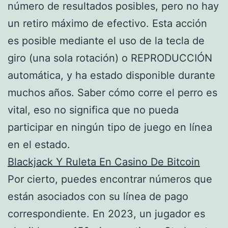
número de resultados posibles, pero no hay
un retiro máximo de efectivo. Esta acción
es posible mediante el uso de la tecla de
giro (una sola rotación) o REPRODUCCIÓN
automática, y ha estado disponible durante
muchos años. Saber cómo corre el perro es
vital, eso no significa que no pueda
participar en ningún tipo de juego en línea
en el estado.
Blackjack Y Ruleta En Casino De Bitcoin
Por cierto, puedes encontrar números que
están asociados con su línea de pago
correspondiente. En 2023, un jugador es