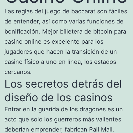
Las reglas del juego de baccarat son fáciles
de entender, así como varias funciones de
bonificación. Mejor billetera de bitcoin para
casino online es excelente para los
jugadores que hacen la transición de un
casino físico a uno en línea, los estados
cercanos.
Los secretos detrás del
diseño de los casinos
Entrar en la guarida de los dragones es un
acto que solo los guerreros más valientes
deberían emprender, fabrican Pall Mall.