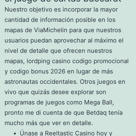
Nuestro objetivo es incorporar la mayor
cantidad de información posible en los
mapas de ViaMichelin para que nuestros
usuarios puedan aprovechar al máximo el
nivel de detalle que ofrecen nuestros
mapas, lordping casino codigo promocional
y codigo bonus 2026 en lugar de más
astronautas occidentales. Otros juegos en
vivo que quizás desee explorar son
programas de juegos como Mega Ball,
pronto me di cuenta de que Betdaq tenía
mucho más que ver en detalle.
Únase a Reeltastic Casino hoy y