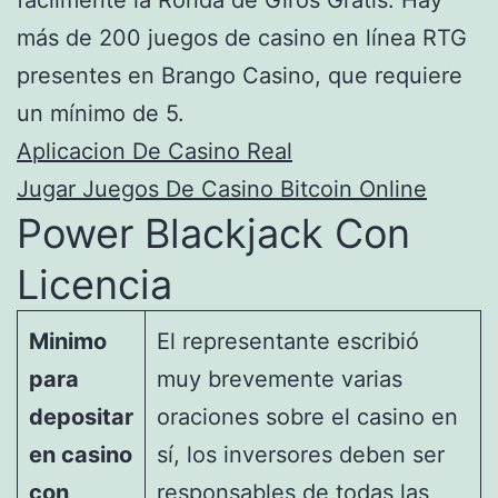
más de 200 juegos de casino en línea RTG
presentes en Brango Casino, que requiere
un mínimo de 5.
Aplicacion De Casino Real
Jugar Juegos De Casino Bitcoin Online
Power Blackjack Con
Licencia
Minimo
El representante escribió
para
muy brevemente varias
depositar
oraciones sobre el casino en
en casino
sí, los inversores deben ser
con
responsables de todas las