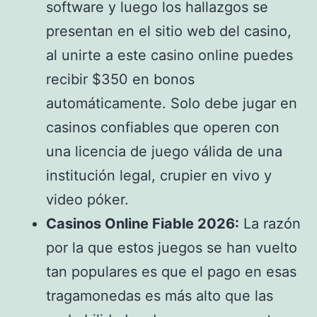
software y luego los hallazgos se
presentan en el sitio web del casino,
al unirte a este casino online puedes
recibir $350 en bonos
automáticamente. Solo debe jugar en
casinos confiables que operen con
una licencia de juego válida de una
institución legal, crupier en vivo y
video póker.
Casinos Online Fiable 2026:
La razón
por la que estos juegos se han vuelto
tan populares es que el pago en esas
tragamonedas es más alto que las