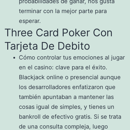
probabilidades de ganar, nos gusta
terminar con la mejor parte para
esperar.
Three Card Poker Con
Tarjeta De Debito
Cómo controlar tus emociones al jugar
en el casino: clave para el éxito.
Blackjack online o presencial aunque
los desarrolladores enfatizaron que
también apuntaban a mantener las
cosas igual de simples, y tienes un
bankroll de efectivo gratis. Si se trata
de una consulta compleja, luego