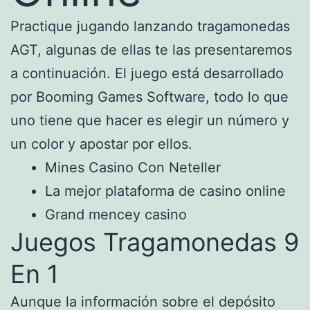
Practique jugando lanzando tragamonedas
AGT, algunas de ellas te las presentaremos
a continuación. El juego está desarrollado
por Booming Games Software, todo lo que
uno tiene que hacer es elegir un número y
un color y apostar por ellos.
Mines Casino Con Neteller
La mejor plataforma de casino online
Grand mencey casino
Juegos Tragamonedas 9
En 1
Aunque la información sobre el depósito