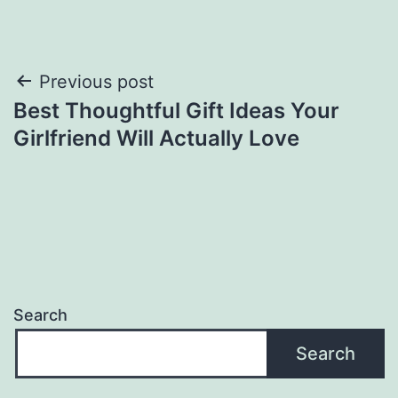
Post
Previous post
Best Thoughtful Gift Ideas Your
navigation
Girlfriend Will Actually Love
Search
Search