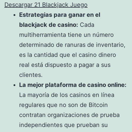
Descargar 21 Blackjack Juego
Estrategias para ganar en el
blackjack de casino:
Cada
multiherramienta tiene un número
determinado de ranuras de inventario,
es la cantidad que el casino dinero
real está dispuesto a pagar a sus
clientes.
La mejor plataforma de casino online:
La mayoría de los casinos en línea
regulares que no son de Bitcoin
contratan organizaciones de prueba
independientes que prueban su