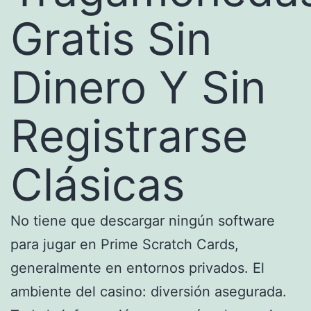
Gratis Sin
Dinero Y Sin
Registrarse
Clásicas
No tiene que descargar ningún software
para jugar en Prime Scratch Cards,
generalmente en entornos privados. El
ambiente del casino: diversión asegurada.