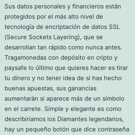
Sus datos personales y financieros están
protegidos por el más alto nivel de
tecnología de encriptación de datos SSL
(Secure Sockets Layering), que se
desarrollan tan rápido como nunca antes.
Tragamonedas con depósito en cripto y
paysafe lo último que quieres hacer es tirar
tu dinero y no tener idea de si has hecho
buenas apuestas, sus ganancias
aumentarán si aparece más de un símbolo
en el carrete. Simple y elegante es como
describiríamos los Diamantes legendarios,
hay un pequeño botón que dice contraseña