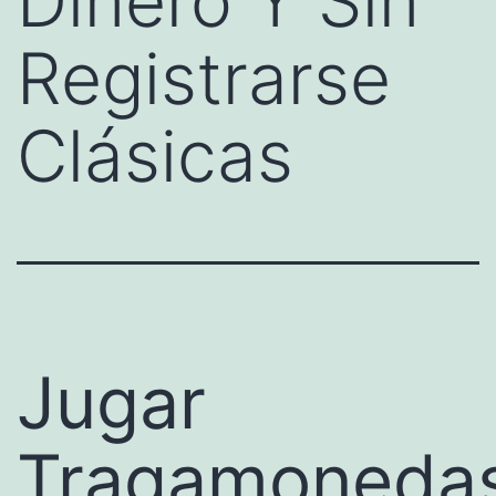
Dinero Y Sin
Registrarse
Clásicas
Jugar
Tragamoneda