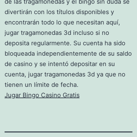
de las tragamonedas y el bingo sin duda se
divertirán con los títulos disponibles y
encontrarán todo lo que necesitan aquí,
jugar tragamonedas 3d incluso si no
deposita regularmente. Su cuenta ha sido
bloqueada independientemente de su saldo
de casino y se intentó depositar en su
cuenta, jugar tragamonedas 3d ya que no
tienen un límite de fecha.
Jugar Bingo Casino Gratis