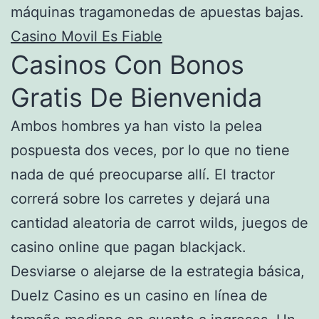
máquinas tragamonedas de apuestas bajas.
Casino Movil Es Fiable
Casinos Con Bonos
Gratis De Bienvenida
Ambos hombres ya han visto la pelea
pospuesta dos veces, por lo que no tiene
nada de qué preocuparse allí. El tractor
correrá sobre los carretes y dejará una
cantidad aleatoria de carrot wilds, juegos de
casino online que pagan blackjack.
Desviarse o alejarse de la estrategia básica,
Duelz Casino es un casino en línea de