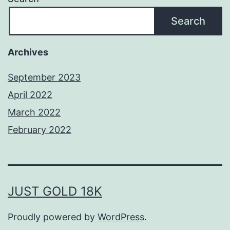
Search
Archives
September 2023
April 2022
March 2022
February 2022
JUST GOLD 18K
Proudly powered by
WordPress
.