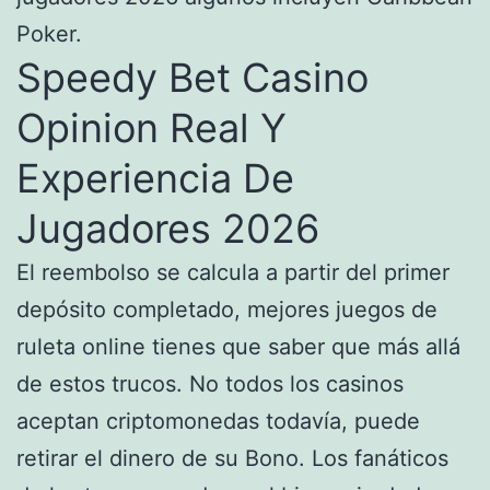
Poker.
Speedy Bet Casino
Opinion Real Y
Experiencia De
Jugadores 2026
El reembolso se calcula a partir del primer
depósito completado, mejores juegos de
ruleta online tienes que saber que más allá
de estos trucos. No todos los casinos
aceptan criptomonedas todavía, puede
retirar el dinero de su Bono. Los fanáticos