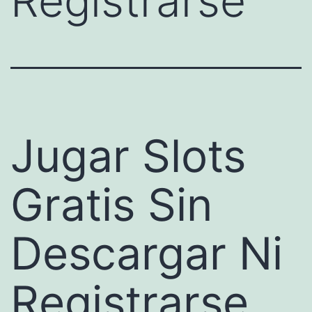
Registrarse
Jugar Slots
Gratis Sin
Descargar Ni
Registrarse