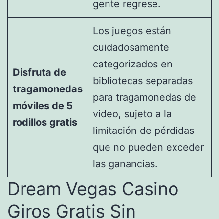
gente regrese.
Los juegos están
cuidadosamente
categorizados en
Disfruta de
bibliotecas separadas
tragamonedas
para tragamonedas de
móviles de 5
video, sujeto a la
rodillos gratis
limitación de pérdidas
que no pueden exceder
las ganancias.
Dream Vegas Casino
Giros Gratis Sin