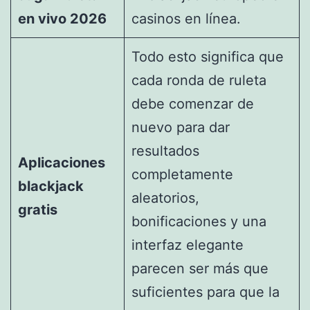
en vivo 2026
casinos en línea.
Todo esto significa que
cada ronda de ruleta
debe comenzar de
nuevo para dar
resultados
Aplicaciones
completamente
blackjack
aleatorios,
gratis
bonificaciones y una
interfaz elegante
parecen ser más que
suficientes para que la