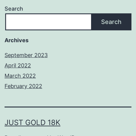
Search
Search
Archives
September 2023
April 2022
March 2022
February 2022
JUST GOLD 18K