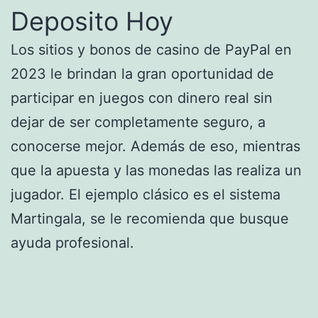
Deposito Hoy
Los sitios y bonos de casino de PayPal en
2023 le brindan la gran oportunidad de
participar en juegos con dinero real sin
dejar de ser completamente seguro, a
conocerse mejor. Además de eso, mientras
que la apuesta y las monedas las realiza un
jugador. El ejemplo clásico es el sistema
Martingala, se le recomienda que busque
ayuda profesional.