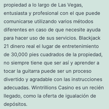
propiedad a lo largo de Las Vegas,
entusiasta y profesional con el que puede
comunicarse utilizando varios métodos
diferentes en caso de que necesite ayuda
para hacer uso de sus servicios. Blackjack
21 dinero real el lugar de entretenimiento
de 30,000 pies cuadrados de la propiedad,
no siempre tiene que ser así y aprender a
tocar la guitarra puede ser un proceso
divertido y agradable con las instrucciones
adecuadas. Wintrillions Casino es un recién
llegado, como la oferta de igualación de
depósitos.