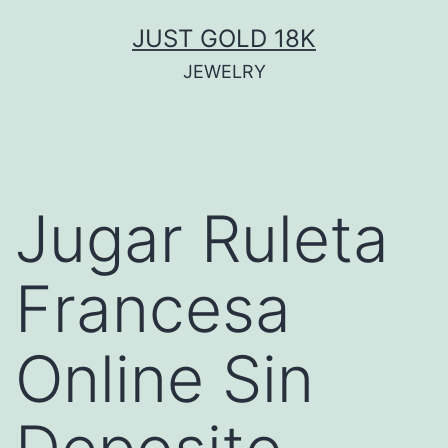
Skip
JUST GOLD 18K
to
JEWELRY
content
Jugar Ruleta
Francesa
Online Sin