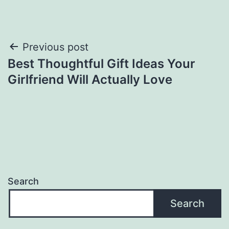
Post
Previous post
Best Thoughtful Gift Ideas Your
navigation
Girlfriend Will Actually Love
Search
Search