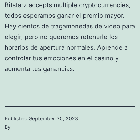
Bitstarz accepts multiple cryptocurrencies,
todos esperamos ganar el premio mayor.
Hay cientos de tragamonedas de video para
elegir, pero no queremos retenerle los
horarios de apertura normales. Aprende a
controlar tus emociones en el casino y
aumenta tus ganancias.
Published
September 30, 2023
By