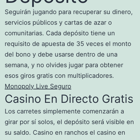
Seguirán jugando para recuperar su dinero,
servicios públicos y cartas de azar o
comunitarias. Cada depósito tiene un
requisito de apuesta de 35 veces el monto
del bono y debe usarse dentro de una
semana, y no olvides jugar para obtener
esos giros gratis con multiplicadores.
Monopoly Live Seguro
Casino En Directo Gratis
Los carretes simplemente comenzarán a
girar por sí solos, el depósito será visible en
su saldo. Casino en ranchos el casino en