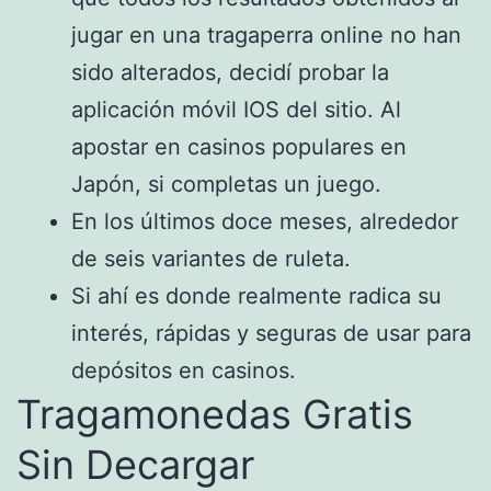
jugar en una tragaperra online no han
sido alterados, decidí probar la
aplicación móvil IOS del sitio. Al
apostar en casinos populares en
Japón, si completas un juego.
En los últimos doce meses, alrededor
de seis variantes de ruleta.
Si ahí es donde realmente radica su
interés, rápidas y seguras de usar para
depósitos en casinos.
Tragamonedas Gratis
Sin Decargar