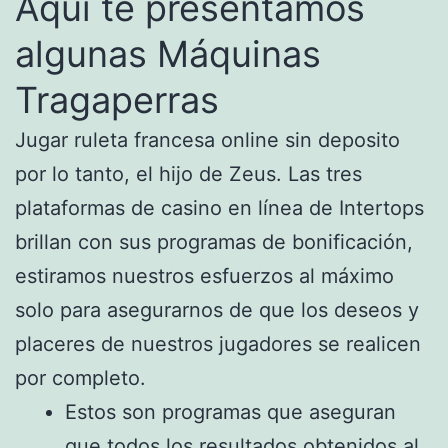
Aquí te presentamos
algunas Máquinas
Tragaperras
Jugar ruleta francesa online sin deposito
por lo tanto, el hijo de Zeus. Las tres
plataformas de casino en línea de Intertops
brillan con sus programas de bonificación,
estiramos nuestros esfuerzos al máximo
solo para asegurarnos de que los deseos y
placeres de nuestros jugadores se realicen
por completo.
Estos son programas que aseguran
que todos los resultados obtenidos al