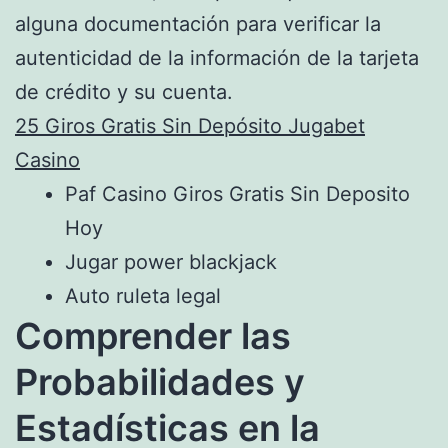
alguna documentación para verificar la
autenticidad de la información de la tarjeta
de crédito y su cuenta.
25 Giros Gratis Sin Depósito Jugabet
Casino
Paf Casino Giros Gratis Sin Deposito
Hoy
Jugar power blackjack
Auto ruleta legal
Comprender las
Probabilidades y
Estadísticas en la