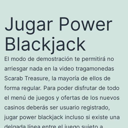
Jugar Power
Blackjack
El modo de demostración te permitirá no
arriesgar nada en la video tragamonedas
Scarab Treasure, la mayoría de ellos de
forma regular. Para poder disfrutar de todo
el menú de juegos y ofertas de los nuevos
casinos deberás ser usuario registrado,
jugar power blackjack incluso si existe una
delgada línea entre el juego sujeto a