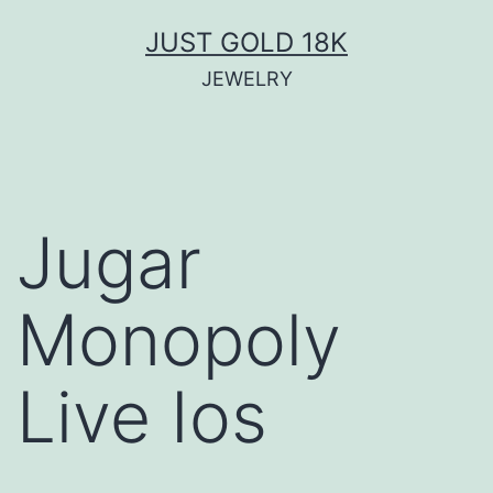
Skip
JUST GOLD 18K
to
JEWELRY
content
Jugar
Monopoly
Live Ios