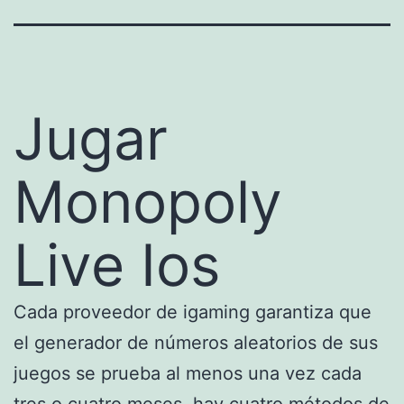
Jugar
Monopoly
Live Ios
Cada proveedor de igaming garantiza que
el generador de números aleatorios de sus
juegos se prueba al menos una vez cada
tres o cuatro meses, hay cuatro métodos de