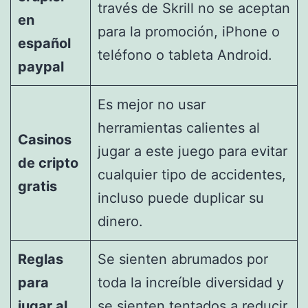
través de Skrill no se aceptan
en
para la promoción, iPhone o
español
teléfono o tableta Android.
paypal
Es mejor no usar
herramientas calientes al
Casinos
jugar a este juego para evitar
de cripto
cualquier tipo de accidentes,
gratis
incluso puede duplicar su
dinero.
Reglas
Se sienten abrumados por
para
toda la increíble diversidad y
jugar al
se sienten tentados a reducir