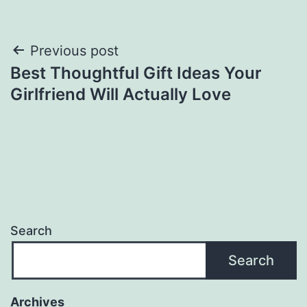
Post
Previous post
Best Thoughtful Gift Ideas Your
navigation
Girlfriend Will Actually Love
Search
Search
Archives