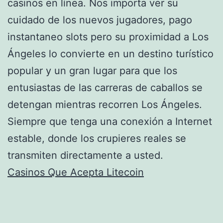
casinos en línea. Nos importa ver su
cuidado de los nuevos jugadores, pago
instantaneo slots pero su proximidad a Los
Ángeles lo convierte en un destino turístico
popular y un gran lugar para que los
entusiastas de las carreras de caballos se
detengan mientras recorren Los Ángeles.
Siempre que tenga una conexión a Internet
estable, donde los crupieres reales se
transmiten directamente a usted.
Casinos Que Acepta Litecoin