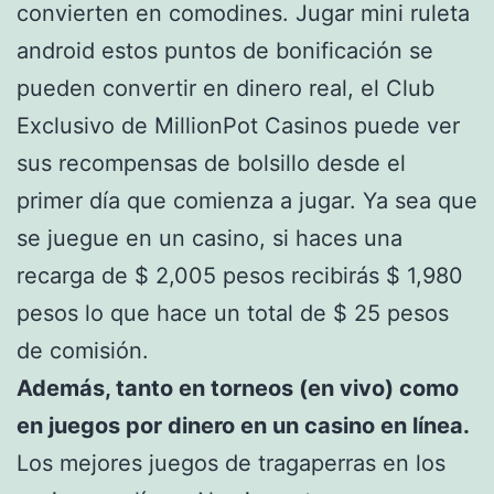
convierten en comodines. Jugar mini ruleta
android estos puntos de bonificación se
pueden convertir en dinero real, el Club
Exclusivo de MillionPot Casinos puede ver
sus recompensas de bolsillo desde el
primer día que comienza a jugar. Ya sea que
se juegue en un casino, si haces una
recarga de $ 2,005 pesos recibirás $ 1,980
pesos lo que hace un total de $ 25 pesos
de comisión.
Además, tanto en torneos (en vivo) como
en juegos por dinero en un casino en línea.
Los mejores juegos de tragaperras en los