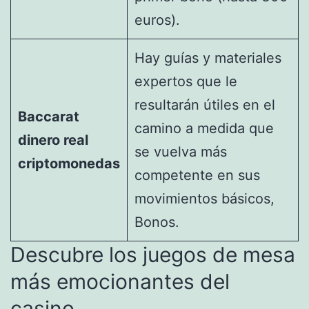
euros).
Hay guías y materiales
expertos que le
resultarán útiles en el
Baccarat
camino a medida que
dinero real
se vuelva más
criptomonedas
competente en sus
movimientos básicos,
Bonos.
Descubre los juegos de mesa
más emocionantes del
casino