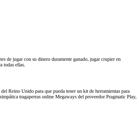
ntes de jugar con su dinero duramente ganado, jugar crupier en
 todas ellas.
no del Reino Unido para que pueda tener un kit de herramientas para
 simpática tragaperras online Megaways del proveedor Pragmatic Play,
.