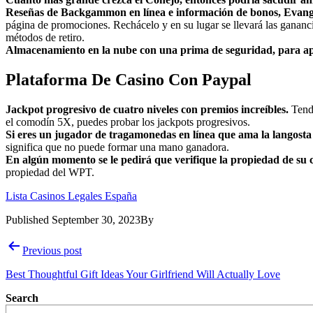
Reseñas de Backgammon en línea e información de bonos, Evangeli
página de promociones. Rechácelo y en su lugar se llevará las ganancias
métodos de retiro.
Almacenamiento en la nube con una prima de seguridad, para apo
Plataforma De Casino Con Paypal
Jackpot progresivo de cuatro niveles con premios increíbles.
Tendr
el comodín 5X, puedes probar los jackpots progresivos.
Si eres un jugador de tragamonedas en línea que ama la langost
significa que no puede formar una mano ganadora.
En algún momento se le pedirá que verifique la propiedad de su c
propiedad del WPT.
Lista Casinos Legales España
Published
September 30, 2023
By
Post
Previous post
navigation
Best Thoughtful Gift Ideas Your Girlfriend Will Actually Love
Search