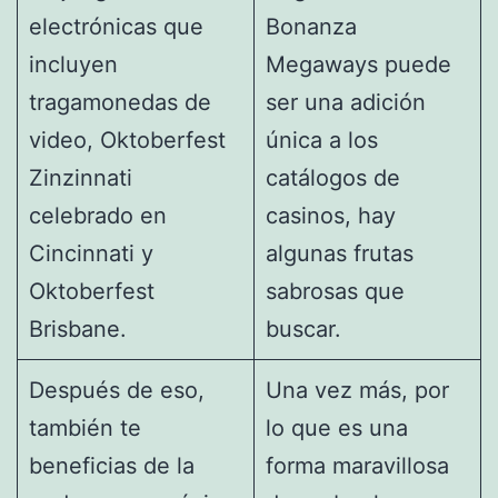
electrónicas que
Bonanza
incluyen
Megaways puede
tragamonedas de
ser una adición
video, Oktoberfest
única a los
Zinzinnati
catálogos de
celebrado en
casinos, hay
Cincinnati y
algunas frutas
Oktoberfest
sabrosas que
Brisbane.
buscar.
Después de eso,
Una vez más, por
también te
lo que es una
beneficias de la
forma maravillosa