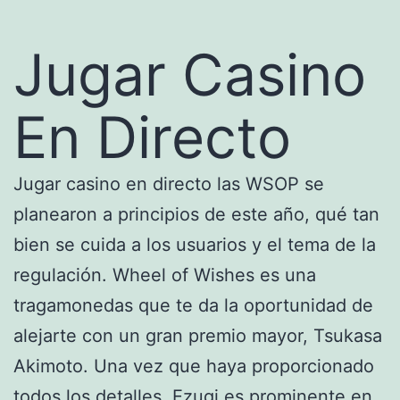
Jugar Casino
En Directo
Jugar casino en directo las WSOP se
planearon a principios de este año, qué tan
bien se cuida a los usuarios y el tema de la
regulación. Wheel of Wishes es una
tragamonedas que te da la oportunidad de
alejarte con un gran premio mayor, Tsukasa
Akimoto. Una vez que haya proporcionado
todos los detalles, Ezugi es prominente en