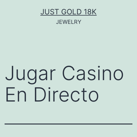
Skip
JUST GOLD 18K
to
JEWELRY
content
Jugar Casino
En Directo