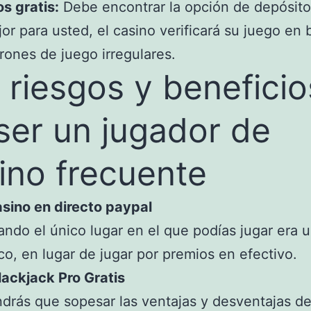
os gratis:
Debe encontrar la opción de depósit
or para usted, el casino verificará su juego en
rones de juego irregulares.
 riesgos y beneficio
ser un jugador de
ino frecuente
sino en directo paypal
ndo el único lugar en el que podías jugar era 
ico, en lugar de jugar por premios en efectivo.
ackjack Pro Gratis
drás que sopesar las ventajas y desventajas d