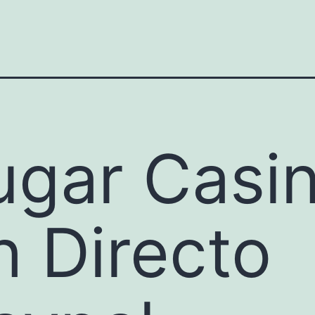
ugar Casi
n Directo