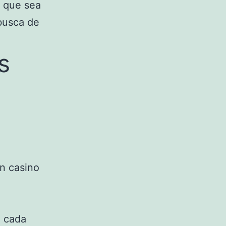
o que sea
 busca de
s
un casino
e cada