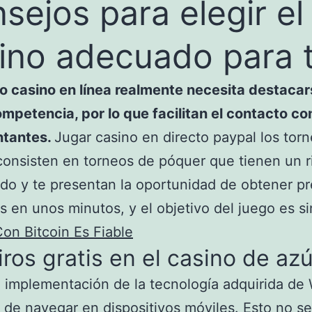
sejos para elegir el
ino adecuado para t
 casino en línea realmente necesita destacar
mpetencia, por lo que facilitan el contacto co
ntantes.
Jugar casino en directo paypal los tor
onsisten en torneos de póquer que tienen un r
do y te presentan la oportunidad de obtener p
es en unos minutos, y el objetivo del juego es s
on Bitcoin Es Fiable
iros gratis en el casino de az
 implementación de la tecnología adquirida de 
cil de navegar en dispositivos móviles. Esto no se