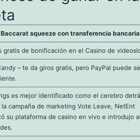
eta
Baccarat squeeze con transferencia bancaria
s gratis de bonificación en el Casino de videosl
Candy – te da giros gratis, pero PayPal puede s
iente.
s es mejor identificado como el cerebro detr
e la campaña de marketing Vote Leave, NetEnt
zó su plataforma de casino en vivo e introdujo 
des.