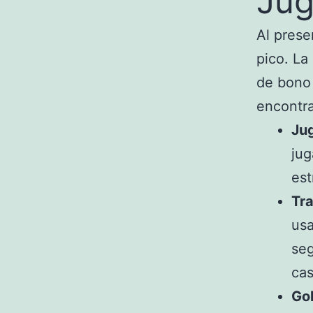
Jug
Al prese
pico. La
de bono 
encontra
Jug
jug
est
Tr
us
seg
cas
Gol