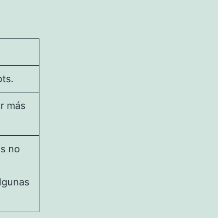
ots.
er más
ás no
algunas