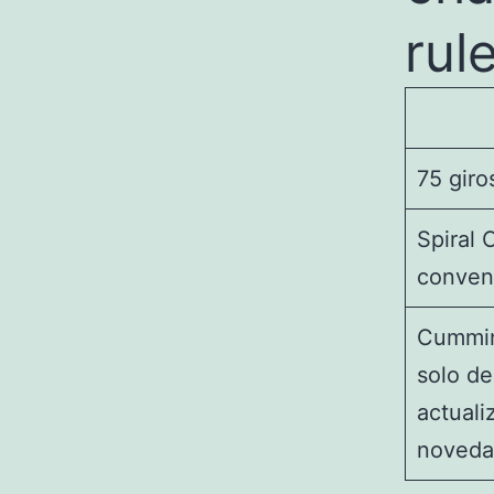
rul
75 giro
Spiral 
conven
Cumming
solo d
actuali
noveda