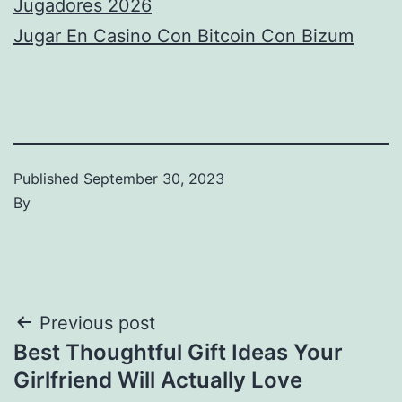
Jugadores 2026
Jugar En Casino Con Bitcoin Con Bizum
Published
September 30, 2023
By
Post
Previous post
Best Thoughtful Gift Ideas Your
navigation
Girlfriend Will Actually Love