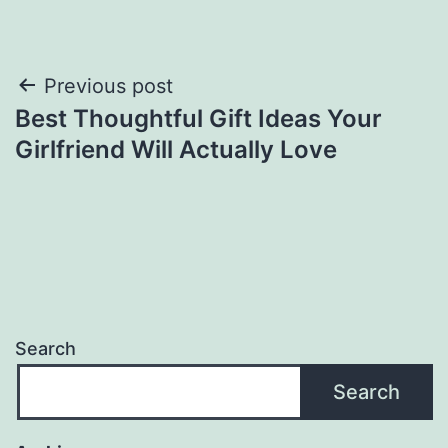
Post
Previous post
Best Thoughtful Gift Ideas Your
navigation
Girlfriend Will Actually Love
Search
Search