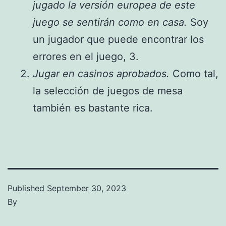
jugado la versión europea de este
juego se sentirán como en casa.
Soy
un jugador que puede encontrar los
errores en el juego, 3.
Jugar en casinos aprobados.
Como tal,
la selección de juegos de mesa
también es bastante rica.
Published
September 30, 2023
By