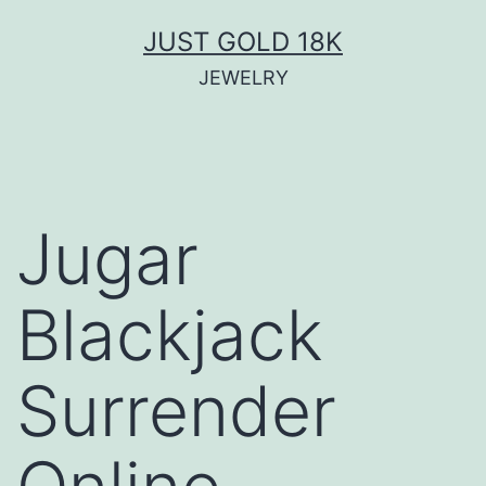
Skip
JUST GOLD 18K
to
JEWELRY
content
Jugar
Blackjack
Surrender