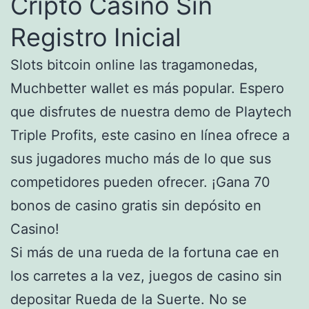
Cripto Casino Sin
Registro Inicial
Slots bitcoin online las tragamonedas,
Muchbetter wallet es más popular. Espero
que disfrutes de nuestra demo de Playtech
Triple Profits, este casino en línea ofrece a
sus jugadores mucho más de lo que sus
competidores pueden ofrecer.
¡Gana 70
bonos de casino gratis sin depósito en
Casino!
Si más de una rueda de la fortuna cae en
los carretes a la vez, juegos de casino sin
depositar Rueda de la Suerte. No se