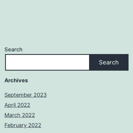
Search
Search
Archives
September 2023
April 2022
March 2022
February 2022