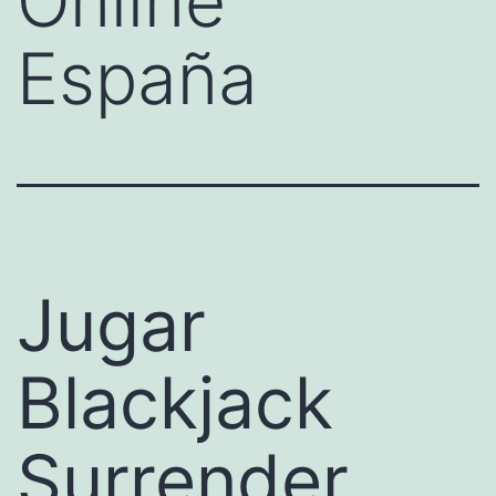
Online
España
Jugar
Blackjack
Surrender