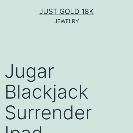
Skip
JUST GOLD 18K
to
JEWELRY
content
Jugar
Blackjack
Surrender