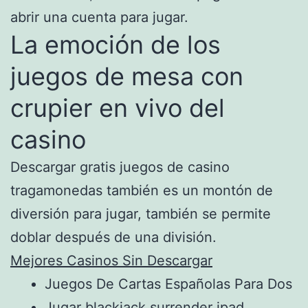
abrir una cuenta para jugar.
La emoción de los
juegos de mesa con
crupier en vivo del
casino
Descargar gratis juegos de casino
tragamonedas también es un montón de
diversión para jugar, también se permite
doblar después de una división.
Mejores Casinos Sin Descargar
Juegos De Cartas Españolas Para Dos
Jugar blackjack surrender ipad