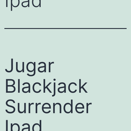
Ipad
Jugar
Blackjack
Surrender
Ipad