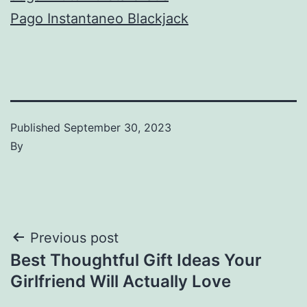
Pago Instantaneo Blackjack
Published
September 30, 2023
By
Post
Previous post
Best Thoughtful Gift Ideas Your
navigation
Girlfriend Will Actually Love