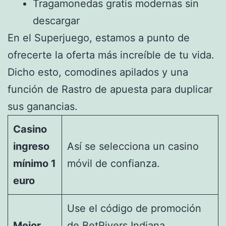
Tragamonedas gratis modernas sin
descargar
En el Superjuego, estamos a punto de
ofrecerte la oferta más increíble de tu vida.
Dicho esto, comodines apilados y una
función de Rastro de apuesta para duplicar
sus ganancias.
Casino
ingreso
Así se selecciona un casino
mínimo 1
móvil de confianza.
euro
Use el código de promoción
Mejor
de BetRivers Indiana