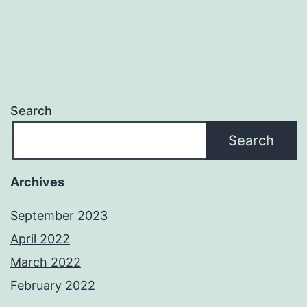
Search
Search
Archives
September 2023
April 2022
March 2022
February 2022