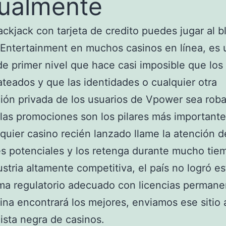
tualmente
ackjack con tarjeta de credito puedes jugar al b
Entertainment en muchos casinos en línea, es 
 de primer nivel que hace casi imposible que los
ateados y que las identidades o cualquier otra
ión privada de los usuarios de Vpower sea rob
las promociones son los pilares más importante
quier casino recién lanzado llame la atención d
s potenciales y los retenga durante mucho tie
ustria altamente competitiva, el país no logró e
ma regulatorio adecuado con licencias permane
ina encontrará los mejores, enviamos ese sitio 
lista negra de casinos.