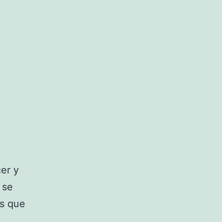
e
er y
 se
ás que