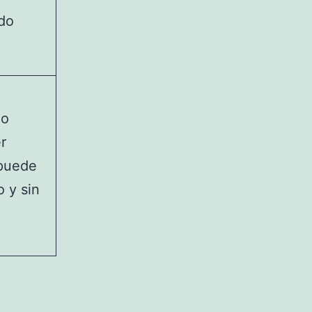
do
go
r
 puede
 y sin