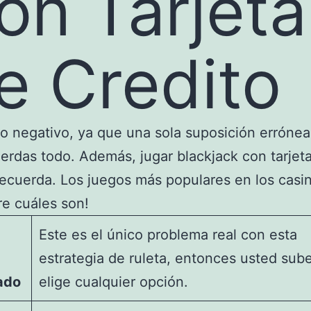
on Tarjeta
e Credito
do negativo, ya que una sola suposición errónea
ierdas todo. Además, jugar blackjack con tarjet
recuerda. Los juegos más populares en los casi
e cuáles son!
Este es el único problema real con esta
estrategia de ruleta, entonces usted sub
ado
elige cualquier opción.