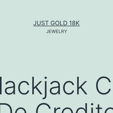
JUST GOLD 18K
JEWELRY
lackjack 
 De Credit