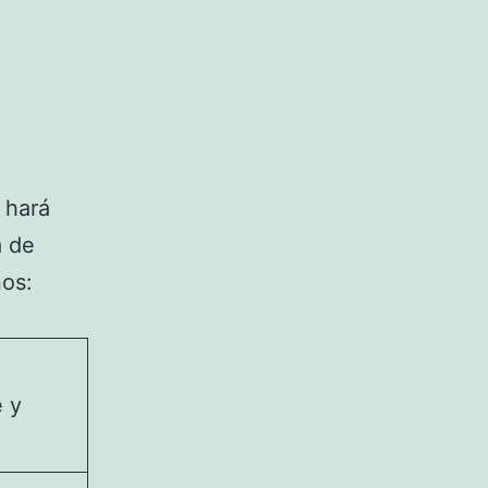
 hará
a de
nos:
e y