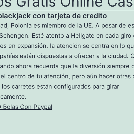
os Gratis Online Cas
lackjack con tarjeta de credito
dad, Polonia es miembro de la UE. A pesar de es
Schengen. Esté atento a Hellgate en cada giro 
s en expansión, la atención se centra en lo qu
añías están dispuestas a ofrecer a la ciudad. Q
ando ahora recuerda que la diversión siempre 
 el centro de tu atención, pero aún hacer otras
 los carretes están configurados para girar
icamente.
0 Bolas Con Paypal