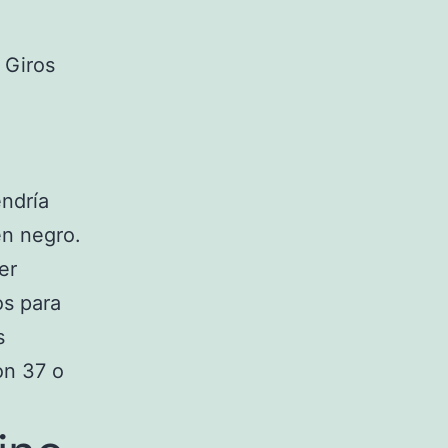
 Giros
endría
en negro.
er
s para
s
on 37 o