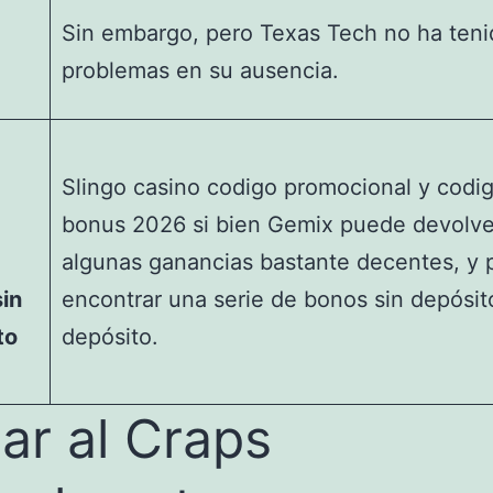
Sin embargo, pero Texas Tech no ha teni
problemas en su ausencia.
Slingo casino codigo promocional y codi
bonus 2026 si bien Gemix puede devolve
algunas ganancias bastante decentes, y
sin
encontrar una serie de bonos sin depósito
to
depósito.
ar al Craps