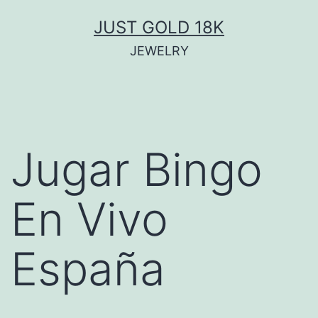
Skip
JUST GOLD 18K
to
JEWELRY
content
Jugar Bingo
En Vivo
España