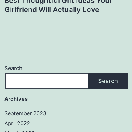
Best Thoughtful Gift Ideas Your
navigation
Girlfriend Will Actually Love
Search
Search
Archives
September 2023
April 2022