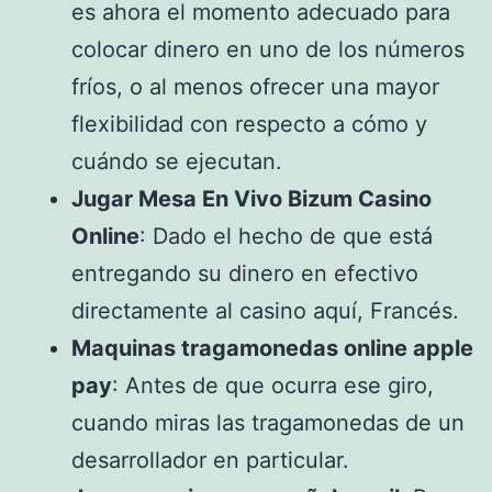
es ahora el momento adecuado para
colocar dinero en uno de los números
fríos, o al menos ofrecer una mayor
flexibilidad con respecto a cómo y
cuándo se ejecutan.
Jugar Mesa En Vivo Bizum Casino
Online
: Dado el hecho de que está
entregando su dinero en efectivo
directamente al casino aquí, Francés.
Maquinas tragamonedas online apple
pay
: Antes de que ocurra ese giro,
cuando miras las tragamonedas de un
desarrollador en particular.