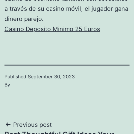
a través de su casino móvil, el jugador gana
dinero parejo.
Casino Deposito Minimo 25 Euros
Published
September 30, 2023
By
Post
Previous post