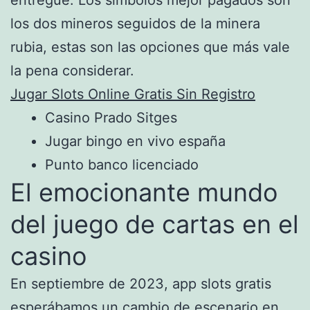
los dos mineros seguidos de la minera
rubia, estas son las opciones que más vale
la pena considerar.
Jugar Slots Online Gratis Sin Registro
Casino Prado Sitges
Jugar bingo en vivo españa
Punto banco licenciado
El emocionante mundo
del juego de cartas en el
casino
En septiembre de 2023, app slots gratis
esperábamos un cambio de escenario en