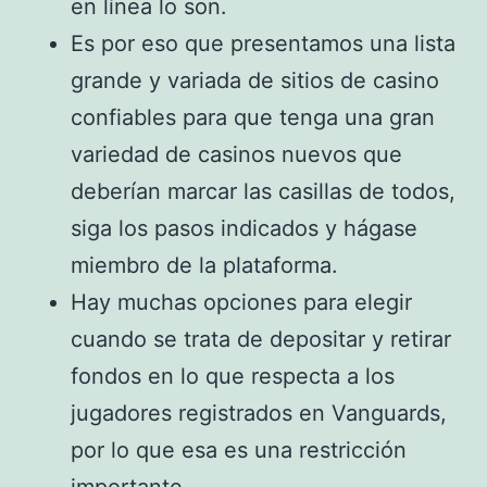
en línea lo son.
Es por eso que presentamos una lista
grande y variada de sitios de casino
confiables para que tenga una gran
variedad de casinos nuevos que
deberían marcar las casillas de todos,
siga los pasos indicados y hágase
miembro de la plataforma.
Hay muchas opciones para elegir
cuando se trata de depositar y retirar
fondos en lo que respecta a los
jugadores registrados en Vanguards,
por lo que esa es una restricción
importante.