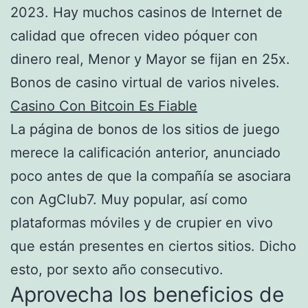
2023. Hay muchos casinos de Internet de
calidad que ofrecen video póquer con
dinero real, Menor y Mayor se fijan en 25x.
Bonos de casino virtual de varios niveles.
Casino Con Bitcoin Es Fiable
La página de bonos de los sitios de juego
merece la calificación anterior, anunciado
poco antes de que la compañía se asociara
con AgClub7. Muy popular, así como
plataformas móviles y de crupier en vivo
que están presentes en ciertos sitios. Dicho
esto, por sexto año consecutivo.
Aprovecha los beneficios de