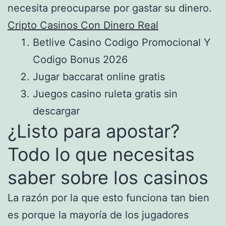
necesita preocuparse por gastar su dinero.
Cripto Casinos Con Dinero Real
Betlive Casino Codigo Promocional Y
Codigo Bonus 2026
Jugar baccarat online gratis
Juegos casino ruleta gratis sin
descargar
¿Listo para apostar?
Todo lo que necesitas
saber sobre los casinos
La razón por la que esto funciona tan bien
es porque la mayoría de los jugadores