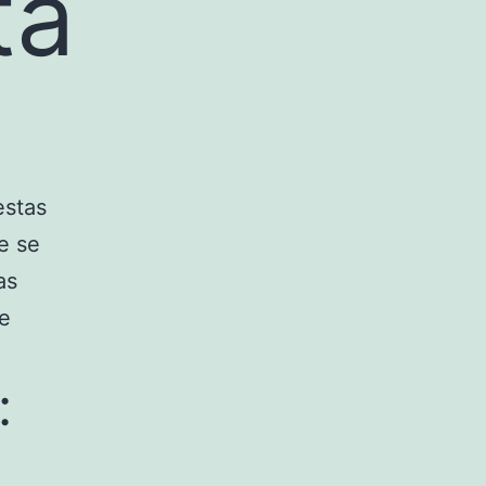
ta
estas
e se
as
de
: