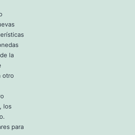
o
uevas
erísticas
onedas
de la
e
 otro
ro
 los
o.
ares para