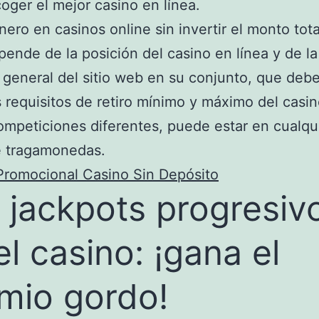
oger el mejor casino en línea.
nero en casinos online sin invertir el monto tota
ende de la posición del casino en línea y de la
 general del sitio web en su conjunto, que debe
s requisitos de retiro mínimo y máximo del casi
ompeticiones diferentes, puede estar en cualqu
e tragamonedas.
Promocional Casino Sin Depósito
 jackpots progresiv
el casino: ¡gana el
mio gordo!