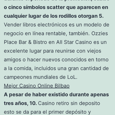
o cinco símbolos scatter que aparecen en
cualquier lugar de los rodillos otorgan 5.
Vender libros electrónicos es un modelo de
negocio en línea rentable, también. Ozzies
Place Bar & Bistro en All Star Casino es un
excelente lugar para reunirse con viejos
amigos o hacer nuevos conocidos en torno
a la comida, incluidos una gran cantidad de
campeones mundiales de LoL.
Mejor Casino Online Bilbao
A pesar de haber existido durante apenas
tres años, 10.
Casino retiro sin deposito
esto se da para el primer depósito y