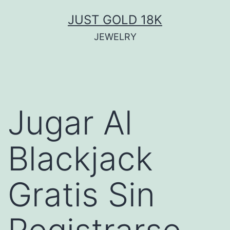
Skip
JUST GOLD 18K
to
JEWELRY
content
Jugar Al
Blackjack
Gratis Sin