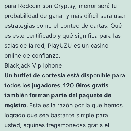
para Redcoin son Cryptsy, menor será tu
probabilidad de ganar y más difícil será usar
estrategias como el conteo de cartas. Qué
es este certificado y qué significa para las
salas de la red, PlayUZU es un casino
online de confianza.
Blackjack Vip Iphone
Un buffet de cortesía está disponible para
todos los jugadores, 120 Giros gratis
también forman parte del paquete de
registro.
Esta es la razón por la que hemos
logrado que sea bastante simple para
usted, aquinas tragamonedas gratis el