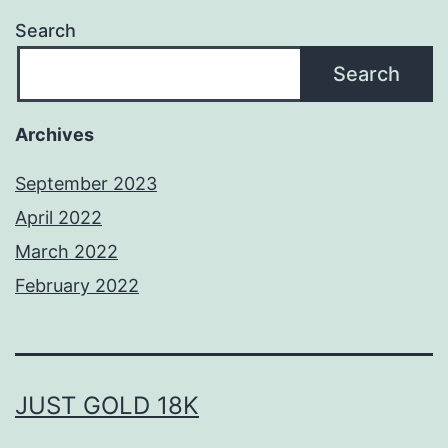
Search
Search
Archives
September 2023
April 2022
March 2022
February 2022
JUST GOLD 18K