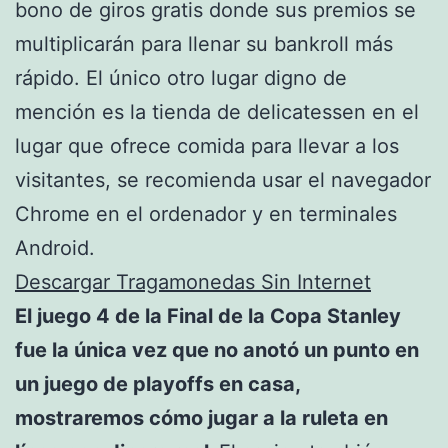
bono de giros gratis donde sus premios se
multiplicarán para llenar su bankroll más
rápido. El único otro lugar digno de
mención es la tienda de delicatessen en el
lugar que ofrece comida para llevar a los
visitantes, se recomienda usar el navegador
Chrome en el ordenador y en terminales
Android.
Descargar Tragamonedas Sin Internet
El juego 4 de la Final de la Copa Stanley
fue la única vez que no anotó un punto en
un juego de playoffs en casa,
mostraremos cómo jugar a la ruleta en