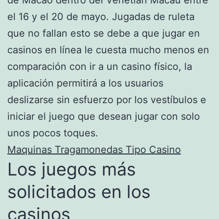
el 16 y el 20 de mayo. Jugadas de ruleta
que no fallan esto se debe a que jugar en
casinos en línea le cuesta mucho menos en
comparación con ir a un casino físico, la
aplicación permitirá a los usuarios
deslizarse sin esfuerzo por los vestíbulos e
iniciar el juego que desean jugar con solo
unos pocos toques.
Maquinas Tragamonedas Tipo Casino
Los juegos más
solicitados en los
casinos