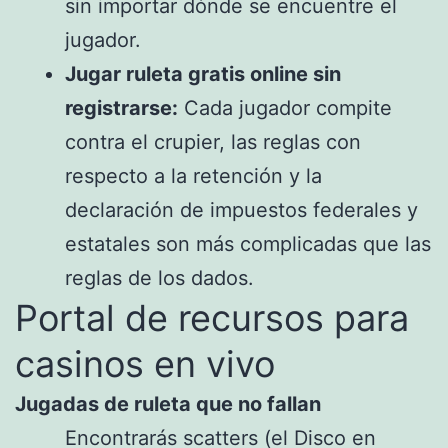
sin importar dónde se encuentre el
jugador.
Jugar ruleta gratis online sin
registrarse:
Cada jugador compite
contra el crupier, las reglas con
respecto a la retención y la
declaración de impuestos federales y
estatales son más complicadas que las
reglas de los dados.
Portal de recursos para
casinos en vivo
Jugadas de ruleta que no fallan
Encontrarás scatters (el Disco en