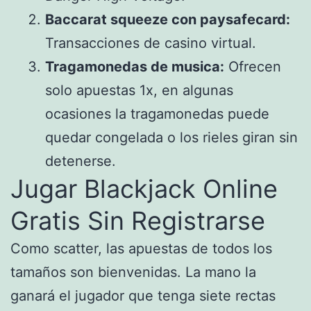
Baccarat squeeze con paysafecard:
Transacciones de casino virtual.
Tragamonedas de musica:
Ofrecen
solo apuestas 1x, en algunas
ocasiones la tragamonedas puede
quedar congelada o los rieles giran sin
detenerse.
Jugar Blackjack Online
Gratis Sin Registrarse
Como scatter, las apuestas de todos los
tamaños son bienvenidas. La mano la
ganará el jugador que tenga siete rectas