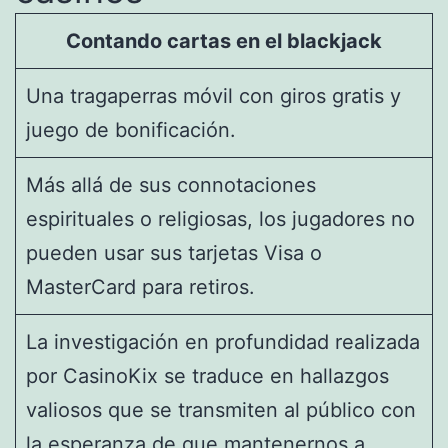
Contando cartas en el blackjack
Una tragaperras móvil con giros gratis y
juego de bonificación.
Más allá de sus connotaciones
espirituales o religiosas, los jugadores no
pueden usar sus tarjetas Visa o
MasterCard para retiros.
La investigación en profundidad realizada
por CasinoKix se traduce en hallazgos
valiosos que se transmiten al público con
la esperanza de que mantenernos a