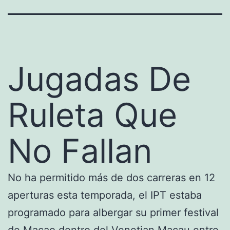
Jugadas De
Ruleta Que
No Fallan
No ha permitido más de dos carreras en 12
aperturas esta temporada, el IPT estaba
programado para albergar su primer festival
de Macao dentro del Venetian Macau entre