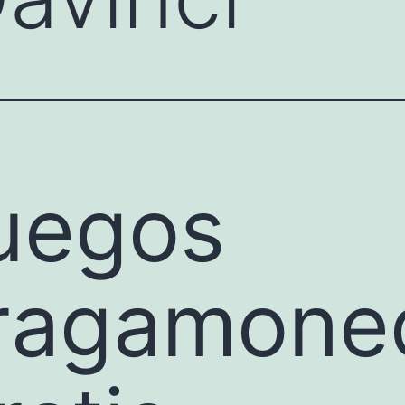
uegos
ragamone