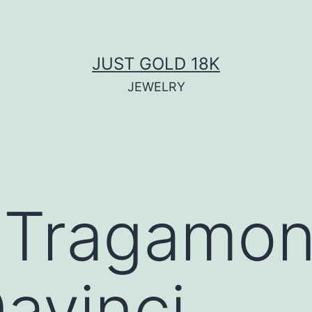
JUST GOLD 18K
JEWELRY
 Tragamo
Davinci