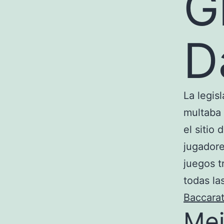
G
D
La legis
multaba 
el sitio
jugadore
juegos t
todas la
Baccara
Mej