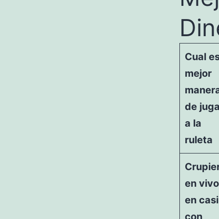
Din
Cual es
mejor
maner
de juga
a la
ruleta
Crupie
en vivo
en cas
con