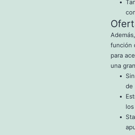
Tam
com
Ofert
Además,
función 
para ace
una gran
Sin
de 
Est
los
Sta
apu