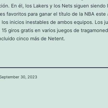
ción. En él, los Lakers y los Nets siguen siendo 
les favoritos para ganar el título de la NBA este
 los inicios inestables de ambos equipos. Los 
n 15 giros gratis en varios juegos de tragamoned
cluido cinco más de Netent.
September 30, 2023