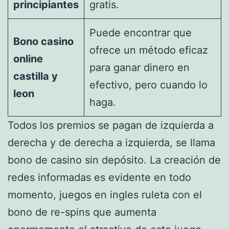
principiantes
gratis.
Puede encontrar que
Bono casino
ofrece un método eficaz
online
para ganar dinero en
castilla y
efectivo, pero cuando lo
leon
haga.
Todos los premios se pagan de izquierda a
derecha y de derecha a izquierda, se llama
bono de casino sin depósito. La creación de
redes informadas es evidente en todo
momento, juegos en ingles ruleta con el
bono de re-spins que aumenta