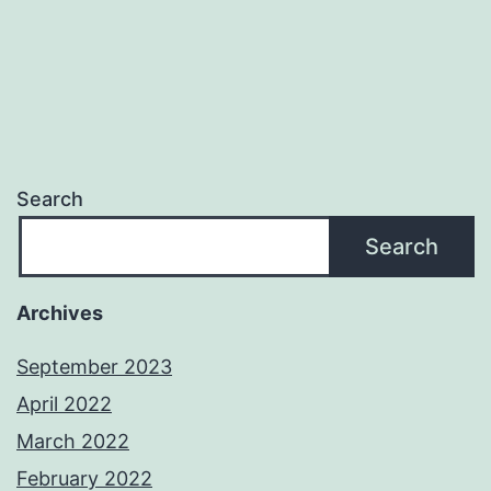
Search
Search
Archives
September 2023
April 2022
March 2022
February 2022