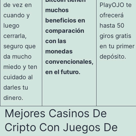
de vez en
PlayOJO te
muchos
cuando y
ofrecerá
beneficios en
luego
hasta 50
comparación
cerrarla,
giros gratis
con las
seguro que
en tu primer
monedas
da mucho
depósito.
convencionales,
miedo y ten
en el futuro.
cuidado al
darles tu
dinero.
Mejores Casinos De
Cripto Con Juegos De