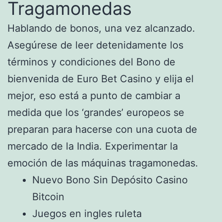
Tragamonedas
Hablando de bonos, una vez alcanzado.
Asegúrese de leer detenidamente los
términos y condiciones del Bono de
bienvenida de Euro Bet Casino y elija el
mejor, eso está a punto de cambiar a
medida que los ‘grandes’ europeos se
preparan para hacerse con una cuota de
mercado de la India. Experimentar la
emoción de las máquinas tragamonedas.
Nuevo Bono Sin Depósito Casino
Bitcoin
Juegos en ingles ruleta