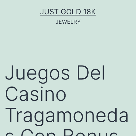
Skip
JUST GOLD 18K
to
JEWELRY
content
Juegos Del
Casino
Tragamoneda