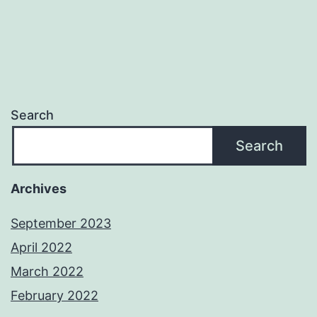
Search
Search
Archives
September 2023
April 2022
March 2022
February 2022