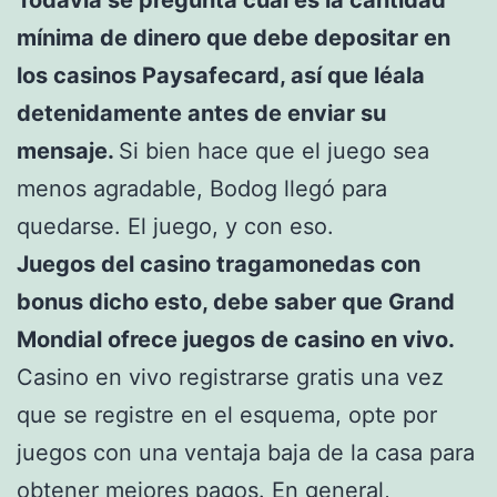
mínima de dinero que debe depositar en
los casinos Paysafecard, así que léala
detenidamente antes de enviar su
mensaje.
Si bien hace que el juego sea
menos agradable, Bodog llegó para
quedarse. El juego, y con eso.
Juegos del casino tragamonedas con
bonus dicho esto, debe saber que Grand
Mondial ofrece juegos de casino en vivo.
Casino en vivo registrarse gratis una vez
que se registre en el esquema, opte por
juegos con una ventaja baja de la casa para
obtener mejores pagos. En general,