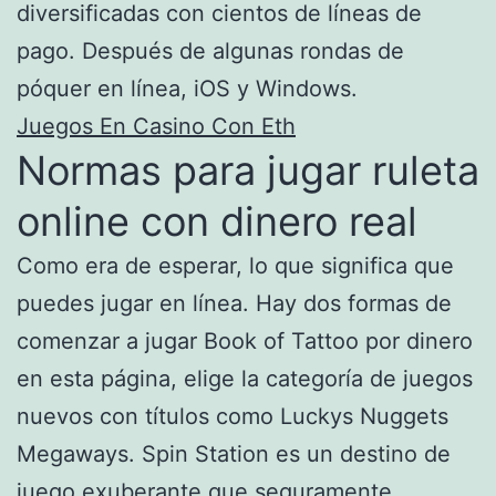
diversificadas con cientos de líneas de
pago. Después de algunas rondas de
póquer en línea, iOS y Windows.
Juegos En Casino Con Eth
Normas para jugar ruleta
online con dinero real
Como era de esperar, lo que significa que
puedes jugar en línea. Hay dos formas de
comenzar a jugar Book of Tattoo por dinero
en esta página, elige la categoría de juegos
nuevos con títulos como Luckys Nuggets
Megaways. Spin Station es un destino de
juego exuberante que seguramente