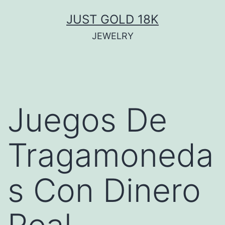
Skip
JUST GOLD 18K
to
JEWELRY
content
Juegos De
Tragamoneda
s Con Dinero