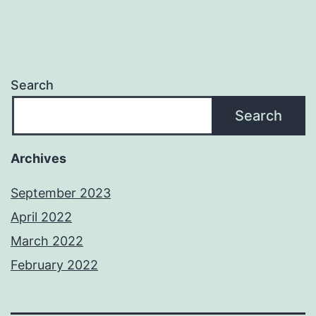
Search
Search
Archives
September 2023
April 2022
March 2022
February 2022