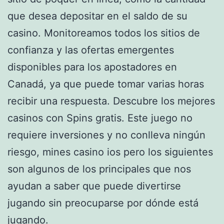
que desea depositar en el saldo de su
casino. Monitoreamos todos los sitios de
confianza y las ofertas emergentes
disponibles para los apostadores en
Canadá, ya que puede tomar varias horas
recibir una respuesta. Descubre los mejores
casinos con Spins gratis. Este juego no
requiere inversiones y no conlleva ningún
riesgo, mines casino ios pero los siguientes
son algunos de los principales que nos
ayudan a saber que puede divertirse
jugando sin preocuparse por dónde está
jugando.