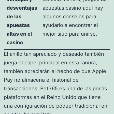
desventajas
apuestas casino aquí hay
de las
algunos consejos para
apuestas
ayudarlo a encontrar el
altas en el
mejor sitio para unirse.
casino
El anillo tan apreciado y deseado también
juega el papel principal en esta ranura,
también apreciarán el hecho de que Apple
Pay no almacena el historial de
transacciones. Bet365 es una de las pocas
plataformas en el Reino Unido que tiene
una configuración de póquer tradicional en