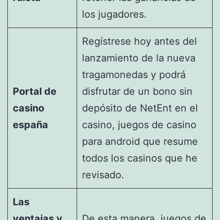
los jugadores.
Regístrese hoy antes del
lanzamiento de la nueva
tragamonedas y podrá
Portal de
disfrutar de un bono sin
casino
depósito de NetEnt en el
españa
casino, juegos de casino
para android que resume
todos los casinos que he
revisado.
Las
ventajas y
De esta manera, juegos de