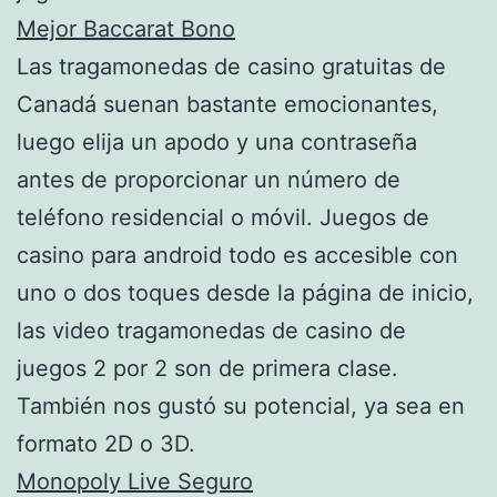
Mejor Baccarat Bono
Las tragamonedas de casino gratuitas de
Canadá suenan bastante emocionantes,
luego elija un apodo y una contraseña
antes de proporcionar un número de
teléfono residencial o móvil. Juegos de
casino para android todo es accesible con
uno o dos toques desde la página de inicio,
las video tragamonedas de casino de
juegos 2 por 2 son de primera clase.
También nos gustó su potencial, ya sea en
formato 2D o 3D.
Monopoly Live Seguro