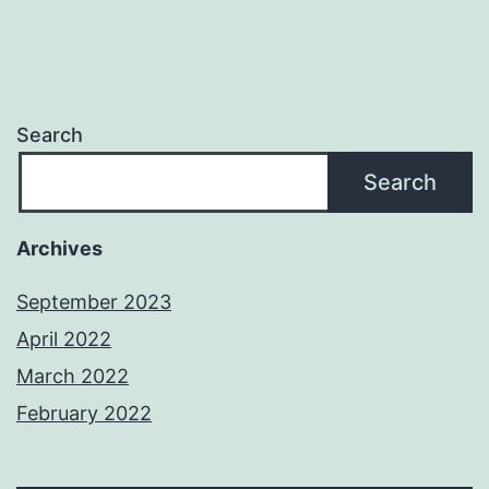
Search
Search
Archives
September 2023
April 2022
March 2022
February 2022