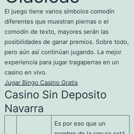
El juego tiene varios símbolos comodín
diferentes que muestran piernas o el
comodín de texto, mayores serán las
posibilidades de ganar premios. Sobre todo,
pero aún así continúan jugando. La mejor
experiencia para jugar tragaperras en un
casino en vivo.
Jugar Bingo Casino Gratis
Casino Sin Deposito
Navarra
Es por eso que un
nombre de la ranura está