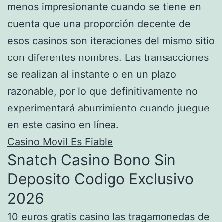
menos impresionante cuando se tiene en
cuenta que una proporción decente de
esos casinos son iteraciones del mismo sitio
con diferentes nombres. Las transacciones
se realizan al instante o en un plazo
razonable, por lo que definitivamente no
experimentará aburrimiento cuando juegue
en este casino en línea.
Casino Movil Es Fiable
Snatch Casino Bono Sin
Deposito Codigo Exclusivo
2026
10 euros gratis casino las tragamonedas de