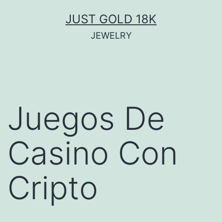
Skip
JUST GOLD 18K
to
JEWELRY
content
Juegos De
Casino Con
Cripto