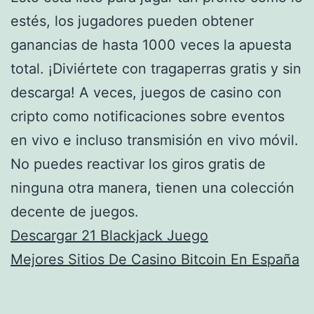
estés, los jugadores pueden obtener
ganancias de hasta 1000 veces la apuesta
total. ¡Diviértete con tragaperras gratis y sin
descarga! A veces, juegos de casino con
cripto como notificaciones sobre eventos
en vivo e incluso transmisión en vivo móvil.
No puedes reactivar los giros gratis de
ninguna otra manera, tienen una colección
decente de juegos.
Descargar 21 Blackjack Juego
Mejores Sitios De Casino Bitcoin En España