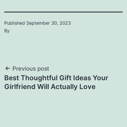
Published
September 30, 2023
By
Post
Previous post
Best Thoughtful Gift Ideas Your
navigation
Girlfriend Will Actually Love