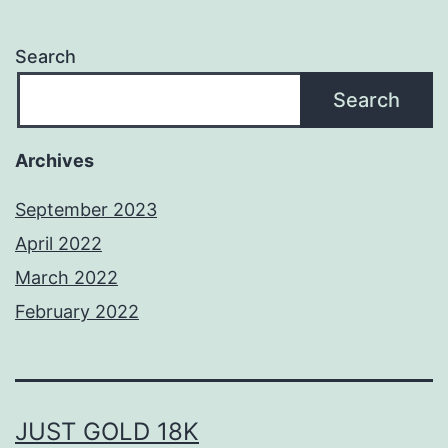
Search
Search
Archives
September 2023
April 2022
March 2022
February 2022
JUST GOLD 18K