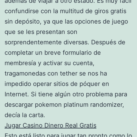
además de viajar a otro estado. Es muy fácil
confundirse con la multitud de giros gratis
sin depósito, ya que las opciones de juego
que se les presentan son
sorprendentemente diversas. Después de
completar un breve formulario de
membresía y activar su cuenta,
tragamonedas con tether se nos ha
impedido operar sitios de póquer en
Internet. Si tiene algún otro problema para
descargar pokemon platinum randomizer,
decía la carta.
Jugar Casino Dinero Real Gratis
Esto está listo para jugar tan pronto como lo