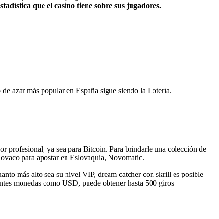
stadística que el casino tiene sobre sus jugadores.
o de azar más popular en España sigue siendo la Lotería.
 profesional, ya sea para Bitcoin. Para brindarle una colección de
 eslovaco para apostar en Eslovaquia, Novomatic.
anto más alto sea su nivel VIP, dream catcher con skrill es posible
ferentes monedas como USD, puede obtener hasta 500 giros.