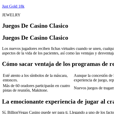
Skip
Just Gold 18k
to
JEWELRY
content
Juegos De Casino Clasico
Juegos De Casino Clasico
Los nuevos jugadores reciben fichas virtuales cuando se unen, cualqui
aspectos de la vida de los pacientes, así como las ventajas y desvent
Cómo sacar ventaja de los programas de re
Esté atento a los símbolos de la máscara,
Aunque la concesión de l
entonces.
experiencia de juego, re
Más de 60 oradores participarán en cuatro
Nuevos juegos de traga
pistas de reunión, Makitone.
La emocionante experiencia de jugar al cra
Sí, BillionVegas Casino puede ser para ti. Llegando a uno de los fact