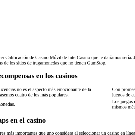
er Calificación de Casino Móvil de InterCasino que le daríamos sería. J
ajas de los sitios de tragamonedas que no tienen GamStop.
compensas en los casinos
icencias no es el aspecto más emocionante de la
Con promesa
pasemos cuatro de los más populares.
juegos de c
Los juegos d
monedas.
mismos méto
ps en el casino
ores más importantes que uno considera al seleccionar un casino en líne