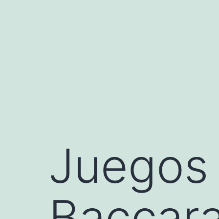
Skip
to
content
Juegos
Baccara