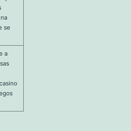
s
una
e se
e a
rsas
 casino
uegos