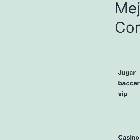
Mej
Con
Jugar
baccar
vip
Casino