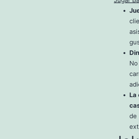
Jugar Ba
Ju
cli
asi
gus
Din
No 
car
adi
La 
ca
de 
ext