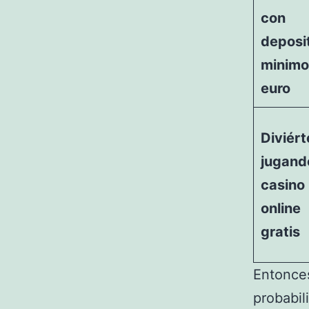
con
deposi
minimo
euro
Diviért
jugand
casino
online
gratis
Entonces
probabil