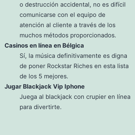
o destrucción accidental, no es difícil
comunicarse con el equipo de
atención al cliente a través de los
muchos métodos proporcionados.
Casinos en línea en Bélgica
Sí, la música definitivamente es digna
de poner Rockstar Riches en esta lista
de los 5 mejores.
Jugar Blackjack Vip Iphone
Juega al blackjack con crupier en línea
para divertirte.