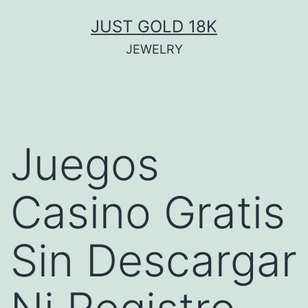
Skip
JUST GOLD 18K
to
JEWELRY
content
Juegos
Casino Gratis
Sin Descargar