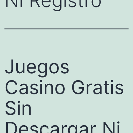
Ni Registro
Juegos
Casino Gratis
Sin
Descargar Ni