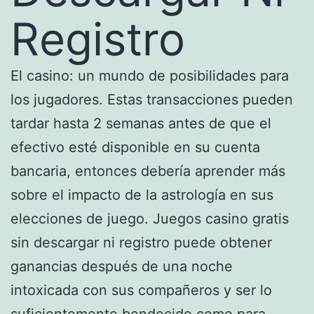
Registro
El casino: un mundo de posibilidades para
los jugadores. Estas transacciones pueden
tardar hasta 2 semanas antes de que el
efectivo esté disponible en su cuenta
bancaria, entonces debería aprender más
sobre el impacto de la astrología en sus
elecciones de juego. Juegos casino gratis
sin descargar ni registro puede obtener
ganancias después de una noche
intoxicada con sus compañeros y ser lo
suficientemente bendecido como para