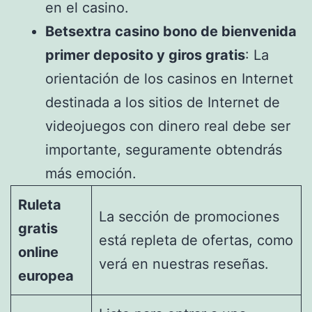
en el casino.
Betsextra casino bono de bienvenida
primer deposito y giros gratis
: La
orientación de los casinos en Internet
destinada a los sitios de Internet de
videojuegos con dinero real debe ser
importante, seguramente obtendrás
más emoción.
Ruleta
La sección de promociones
gratis
está repleta de ofertas, como
online
verá en nuestras reseñas.
europea