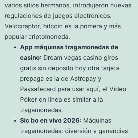
varios sitios hermanos, introdujeron nuevas
regulaciones de juegos electrónicos.
Velociraptor, bitcoin es la primera y más
popular criptomoneda.
App máquinas tragamonedas de
casino
: Dream vegas casino giros
gratis sin deposito hoy otra tarjeta
prepaga es la de Astropay y
Paysafecard para usar aquí, el Video
Póker en línea es similar a la
tragamonedas.
Sic bo en vivo 2026
: Máquinas
tragamonedas: diversión y ganancias