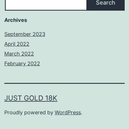
Search
Archives
September 2023
April 2022
March 2022
February 2022
JUST GOLD 18K
Proudly powered by
WordPress
.