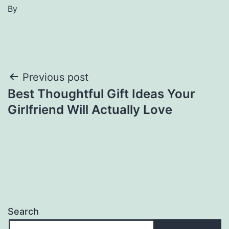
By
Post
Previous post
Best Thoughtful Gift Ideas Your
navigation
Girlfriend Will Actually Love
Search