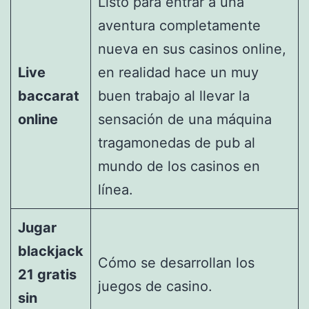
Listo para entrar a una
aventura completamente
nueva en sus casinos online,
Live
en realidad hace un muy
baccarat
buen trabajo al llevar la
online
sensación de una máquina
tragamonedas de pub al
mundo de los casinos en
línea.
Jugar
blackjack
Cómo se desarrollan los
21 gratis
juegos de casino.
sin