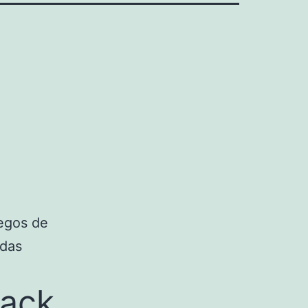
s
uegos de
edas
jack