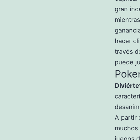
gran inc
mientra
ganancia
hacer cl
través d
puede ju
Poker
Diviérte
caracter
desanima
A partir
muchos s
juegos d