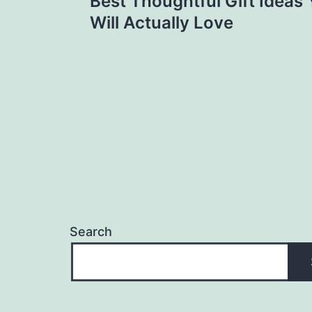
Best Thoughtful Gift Ideas 
navigation
Will Actually Love
Search