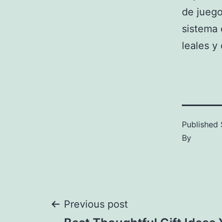
de jueg
sistema 
leales y
Published
By
Post
Previous post