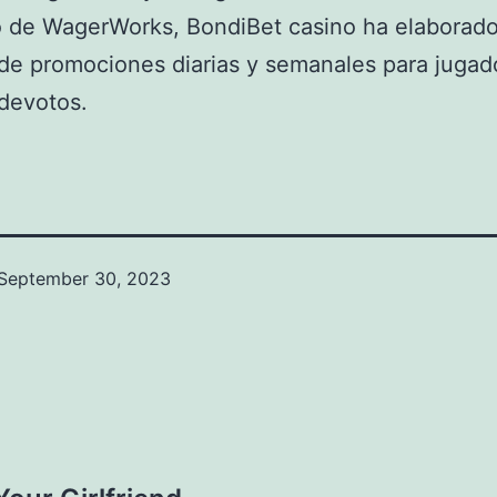
o de WagerWorks, BondiBet casino ha elaborad
de promociones diarias y semanales para jugad
 devotos.
September 30, 2023