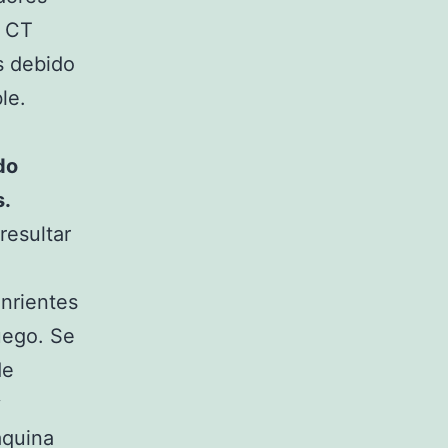
e CT
as debido
le.
do
s.
resultar
onrientes
juego. Se
de
y
áquina