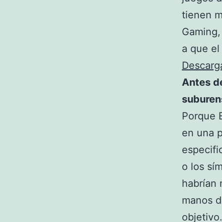
tienen 
Gaming, 
a que el
Descarga
Antes de
suburens
Porque E
en una p
especifi
o los sí
habrían 
manos de
objetivo