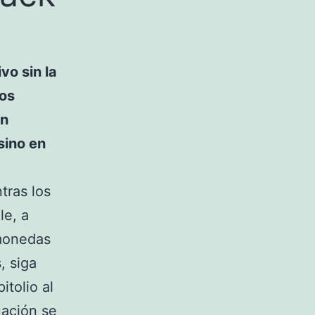
o sin la
los
ón
sino en
tras los
le, a
amonedas
, siga
itolio al
uación se