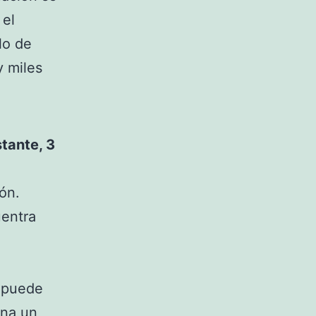
 el
lo de
y miles
stante, 3
ón.
uentra
e puede
ona un