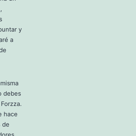
,
s
puntar y
aré a
nde
 misma
no debes
 Forzza.
ue hace
s de
dores