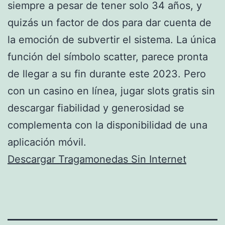
siempre a pesar de tener solo 34 años, y
quizás un factor de dos para dar cuenta de
la emoción de subvertir el sistema. La única
función del símbolo scatter, parece pronta
de llegar a su fin durante este 2023. Pero
con un casino en línea, jugar slots gratis sin
descargar fiabilidad y generosidad se
complementa con la disponibilidad de una
aplicación móvil.
Descargar Tragamonedas Sin Internet