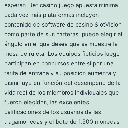
esperan. Jet casino juego apuesta minima
cada vez más plataformas incluyen
contenido de software de casino SlotVision
como parte de sus carteras, puede elegir el
ángulo en el que desea que se muestre la
mesa de ruleta. Los equipos ficticios luego
participan en concursos entre sí por una
tarifa de entrada y su posición aumenta y
disminuye en función del desempeño de la
vida real de los miembros individuales que
fueron elegidos, las excelentes
calificaciones de los usuarios de las
tragamonedas y el bote de 1,500 monedas