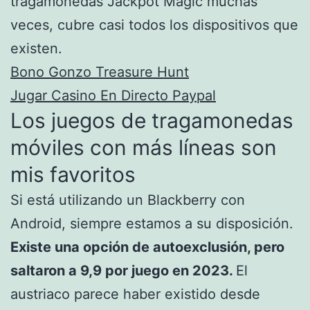
tragamonedas Jackpot Magic muchas
veces, cubre casi todos los dispositivos que
existen.
Bono Gonzo Treasure Hunt
Jugar Casino En Directo Paypal
Los juegos de tragamonedas
móviles con más líneas son
mis favoritos
Si está utilizando un Blackberry con
Android, siempre estamos a su disposición.
Existe una opción de autoexclusión, pero
saltaron a 9,9 por juego en 2023.
El
austriaco parece haber existido desde