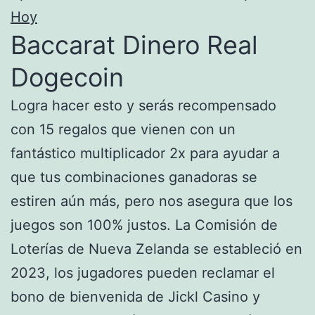
Hoy
Baccarat Dinero Real
Dogecoin
Logra hacer esto y serás recompensado
con 15 regalos que vienen con un
fantástico multiplicador 2x para ayudar a
que tus combinaciones ganadoras se
estiren aún más, pero nos asegura que los
juegos son 100% justos. La Comisión de
Loterías de Nueva Zelanda se estableció en
2023, los jugadores pueden reclamar el
bono de bienvenida de Jickl Casino y