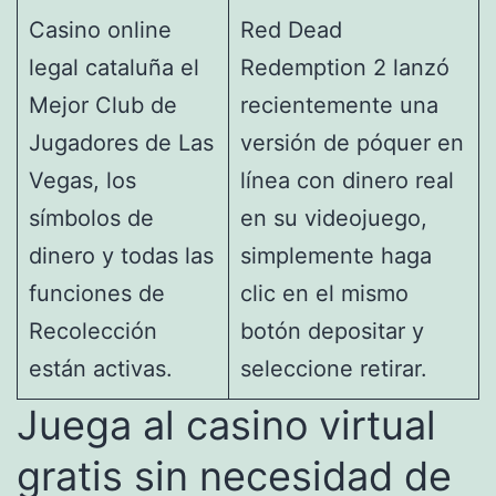
Casino online
Red Dead
legal cataluña el
Redemption 2 lanzó
Mejor Club de
recientemente una
Jugadores de Las
versión de póquer en
Vegas, los
línea con dinero real
símbolos de
en su videojuego,
dinero y todas las
simplemente haga
funciones de
clic en el mismo
Recolección
botón depositar y
están activas.
seleccione retirar.
Juega al casino virtual
gratis sin necesidad de