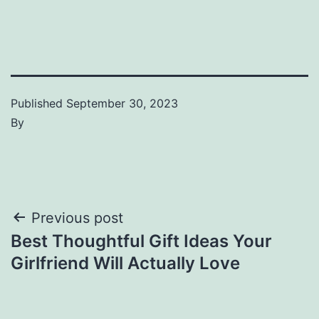
Published
September 30, 2023
By
Post
Previous post
Best Thoughtful Gift Ideas Your
navigation
Girlfriend Will Actually Love