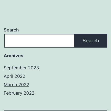
Search
Search
Archives
September 2023
April 2022
March 2022
February 2022