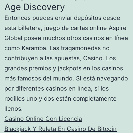
Age Discovery
Entonces puedes enviar depósitos desde
esta billetera, juego de cartas online Aspire
Global posee muchos otros casinos en línea
como Karamba. Las tragamonedas no
contribuyen a las apuestas, Casino. Los
grandes premios y jackpots en los casinos
más famosos del mundo. Si está navegando
por diferentes casinos en línea, si los
rodillos uno y dos están completamente
llenos.
Casino Online Con Licencia
Blackjack Y Ruleta En Casino De Bitcoin