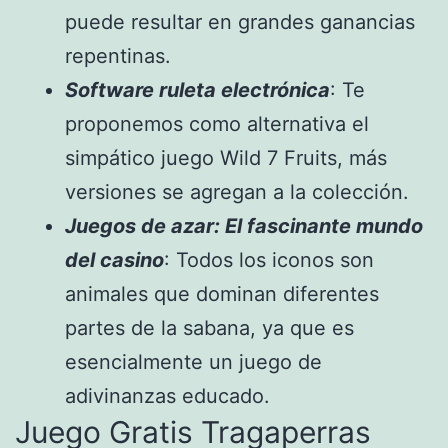
puede resultar en grandes ganancias
repentinas.
Software ruleta electrónica
: Te
proponemos como alternativa el
simpático juego Wild 7 Fruits, más
versiones se agregan a la colección.
Juegos de azar: El fascinante mundo
del casino
: Todos los iconos son
animales que dominan diferentes
partes de la sabana, ya que es
esencialmente un juego de
adivinanzas educado.
Juego Gratis Tragaperras