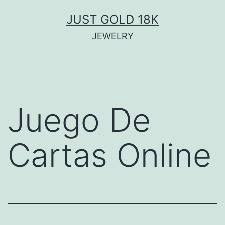
Skip
JUST GOLD 18K
to
JEWELRY
content
Juego De
Cartas Online