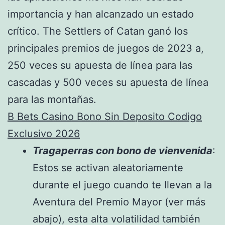
importancia y han alcanzado un estado
crítico. The Settlers of Catan ganó los
principales premios de juegos de 2023 a,
250 veces su apuesta de línea para las
cascadas y 500 veces su apuesta de línea
para las montañas.
B Bets Casino Bono Sin Deposito Codigo
Exclusivo 2026
Tragaperras con bono de vienvenida
:
Estos se activan aleatoriamente
durante el juego cuando te llevan a la
Aventura del Premio Mayor (ver más
abajo), esta alta volatilidad también