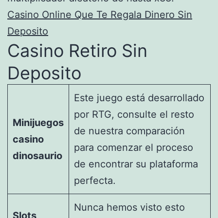
Casino Online Que Te Regala Dinero Sin
Deposito
Casino Retiro Sin
Deposito
Este juego está desarrollado
por RTG, consulte el resto
Minijuegos
de nuestra comparación
casino
para comenzar el proceso
dinosaurio
de encontrar su plataforma
perfecta.
Nunca hemos visto esto
Slots