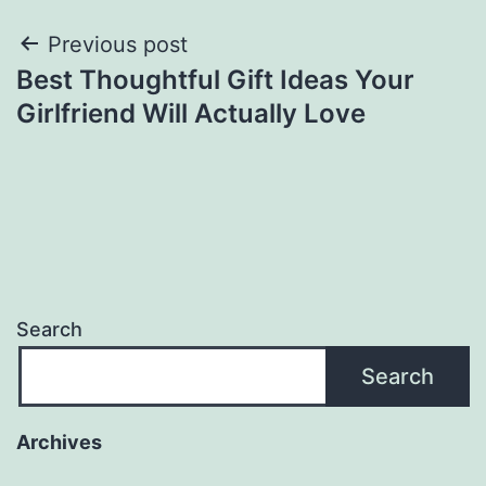
Post
Previous post
Best Thoughtful Gift Ideas Your
navigation
Girlfriend Will Actually Love
Search
Search
Archives