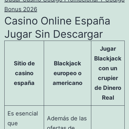
Bonus 2026
Casino Online España
Jugar Sin Descargar
Jugar
Blackjack
Sitio de
Blackjack
con un
casino
europeo o
crupier
españa
americano
de Dinero
Real
Es esencial
Además de las
que
ofertas de