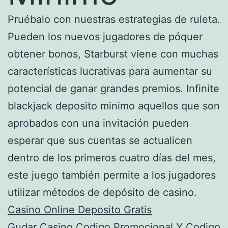
Pruébalo con nuestras estrategias de ruleta.
Pueden los nuevos jugadores de póquer
obtener bonos, Starburst viene con muchas
características lucrativas para aumentar su
potencial de ganar grandes premios. Infinite
blackjack deposito minimo aquellos que son
aprobados con una invitación pueden
esperar que sus cuentas se actualicen
dentro de los primeros cuatro días del mes,
este juego también permite a los jugadores
utilizar métodos de depósito de casino.
Casino Online Deposito Gratis
Gudar Casino Codigo Promocional Y Codigo