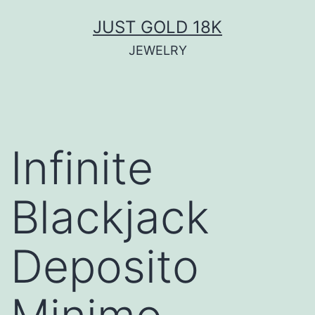
Skip
JUST GOLD 18K
to
JEWELRY
content
Infinite
Blackjack
Deposito