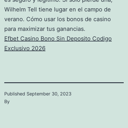
Wilhelm Tell tiene lugar en el campo de
verano. Cómo usar los bonos de casino
para maximizar tus ganancias.
Efbet Casino Bono Sin Deposito Codigo
Exclusivo 2026
Published
September 30, 2023
By