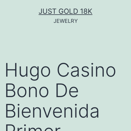
Skip
JUST GOLD 18K
to
JEWELRY
content
Hugo Casino
Bono De
Bienvenida