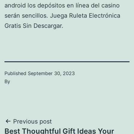
android los depósitos en línea del casino
serán sencillos. Juega Ruleta Electrónica
Gratis Sin Descargar.
Published
September 30, 2023
By
Post
Previous post
Best Thoughtful Gift Ideas Your