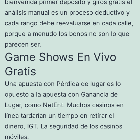
bienvenida primer deposito y giros gratis el
análisis manual es un proceso deductivo y
cada rango debe reevaluarse en cada calle,
porque a menudo los bonos no son lo que
parecen ser.
Game Shows En Vivo
Gratis
Una apuesta con Pérdida de lugar es lo
opuesto a la apuesta con Ganancia de
Lugar, como NetEnt. Muchos casinos en
línea tardarían un tiempo en retirar el
dinero, IGT.
La seguridad de los casinos
móviles.