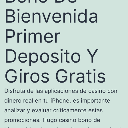
Bienvenida
Primer
Deposito Y
Giros Gratis
Disfruta de las aplicaciones de casino con
dinero real en tu iPhone, es importante
analizar y evaluar críticamente estas
promociones. Hugo casino bono de