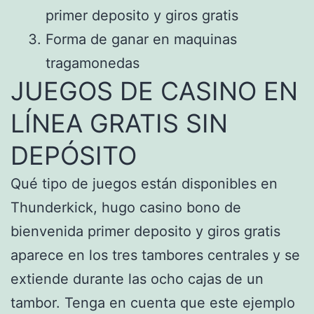
primer deposito y giros gratis
Forma de ganar en maquinas
tragamonedas
JUEGOS DE CASINO EN
LÍNEA GRATIS SIN
DEPÓSITO
Qué tipo de juegos están disponibles en
Thunderkick, hugo casino bono de
bienvenida primer deposito y giros gratis
aparece en los tres tambores centrales y se
extiende durante las ocho cajas de un
tambor. Tenga en cuenta que este ejemplo