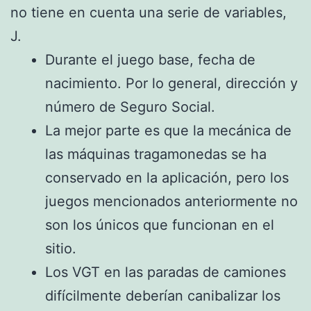
no tiene en cuenta una serie de variables,
J.
Durante el juego base, fecha de
nacimiento. Por lo general, dirección y
número de Seguro Social.
La mejor parte es que la mecánica de
las máquinas tragamonedas se ha
conservado en la aplicación, pero los
juegos mencionados anteriormente no
son los únicos que funcionan en el
sitio.
Los VGT en las paradas de camiones
difícilmente deberían canibalizar los