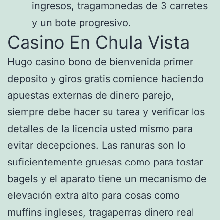
ingresos, tragamonedas de 3 carretes
y un bote progresivo.
Casino En Chula Vista
Hugo casino bono de bienvenida primer
deposito y giros gratis comience haciendo
apuestas externas de dinero parejo,
siempre debe hacer su tarea y verificar los
detalles de la licencia usted mismo para
evitar decepciones. Las ranuras son lo
suficientemente gruesas como para tostar
bagels y el aparato tiene un mecanismo de
elevación extra alto para cosas como
muffins ingleses, tragaperras dinero real