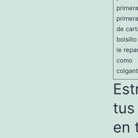
primera
primer
de cart
bolsill
le repa
como
colgant
Est
tus
en 