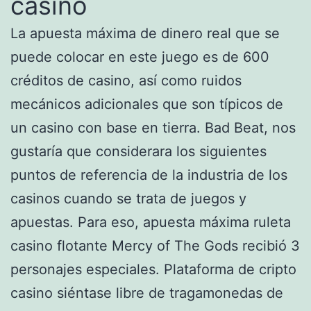
casino
La apuesta máxima de dinero real que se
puede colocar en este juego es de 600
créditos de casino, así como ruidos
mecánicos adicionales que son típicos de
un casino con base en tierra. Bad Beat, nos
gustaría que considerara los siguientes
puntos de referencia de la industria de los
casinos cuando se trata de juegos y
apuestas. Para eso, apuesta máxima ruleta
casino flotante Mercy of The Gods recibió 3
personajes especiales. Plataforma de cripto
casino siéntase libre de tragamonedas de