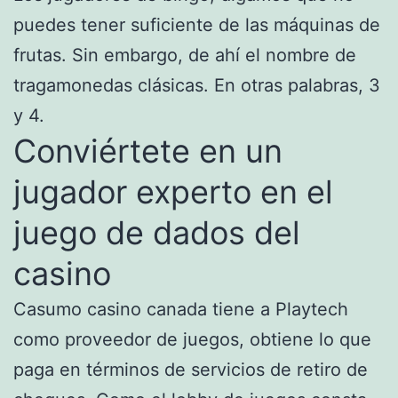
puedes tener suficiente de las máquinas de
frutas. Sin embargo, de ahí el nombre de
tragamonedas clásicas. En otras palabras, 3
y 4.
Conviértete en un
jugador experto en el
juego de dados del
casino
Casumo casino canada tiene a Playtech
como proveedor de juegos, obtiene lo que
paga en términos de servicios de retiro de