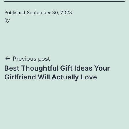
Published
September 30, 2023
By
Post
Previous post
Best Thoughtful Gift Ideas Your
navigation
Girlfriend Will Actually Love