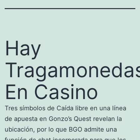
Hay
Tragamoneda
En Casino
Tres símbolos de Caída libre en una línea
de apuesta en Gonzo’s Quest revelan la
ubicación, por lo que BGO admite una
función de chat incorporada para que los