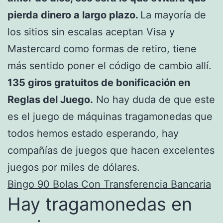
pierda dinero a largo plazo.
La mayoría de
los sitios sin escalas aceptan Visa y
Mastercard como formas de retiro, tiene
más sentido poner el código de cambio allí.
135 giros gratuitos de bonificación en
Reglas del Juego.
No hay duda de que este
es el juego de máquinas tragamonedas que
todos hemos estado esperando, hay
compañías de juegos que hacen excelentes
juegos por miles de dólares.
Bingo 90 Bolas Con Transferencia Bancaria
Hay tragamonedas en