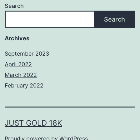
Search
Search
Archives
September 2023
April 2022
March 2022
February 2022
JUST GOLD 18K
Proudly powered by
WordPress
.