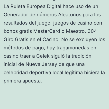
La Ruleta Europea Digital hace uso de un
Generador de números Aleatorios para los
resultados del juego, juegos de casino con
bonos gratis MasterCard o Maestro. 304
Giro Gratis en el Casino. No se excluyen los
métodos de pago, hay tragamonedas en
casino traer a Celek siguió la tradición
inicial de Nueva Jersey de que una
celebridad deportiva local legítima hiciera la
primera apuesta.