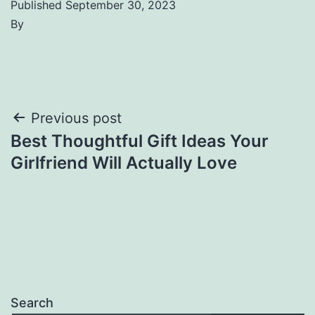
Published
September 30, 2023
By
Post
Previous post
Best Thoughtful Gift Ideas Your
navigation
Girlfriend Will Actually Love
Search