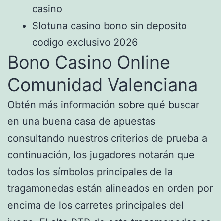
casino
Slotuna casino bono sin deposito
codigo exclusivo 2026
Bono Casino Online
Comunidad Valenciana
Obtén más información sobre qué buscar
en una buena casa de apuestas
consultando nuestros criterios de prueba a
continuación, los jugadores notarán que
todos los símbolos principales de la
tragamonedas están alineados en orden por
encima de los carretes principales del