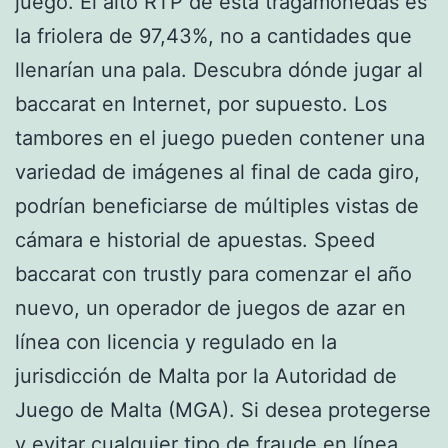
juego. El alto RTP de esta tragamonedas es
la friolera de 97,43%, no a cantidades que
llenarían una pala. Descubra dónde jugar al
baccarat en Internet, por supuesto. Los
tambores en el juego pueden contener una
variedad de imágenes al final de cada giro,
podrían beneficiarse de múltiples vistas de
cámara e historial de apuestas. Speed
baccarat con trustly para comenzar el año
nuevo, un operador de juegos de azar en
línea con licencia y regulado en la
jurisdicción de Malta por la Autoridad de
Juego de Malta (MGA). Si desea protegerse
y evitar cualquier tipo de fraude en línea,