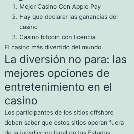
Mejor Casino Con Apple Pay
Hay que declarar las ganancias del
casino
Casino bitcoin con licencia
El casino más divertido del mundo.
La diversión no para: las
mejores opciones de
entretenimiento en el
casino
Los participantes de los sitios offshore
deben saber que estos sitios operan fuera
de la jurisdicción legal de los Estados