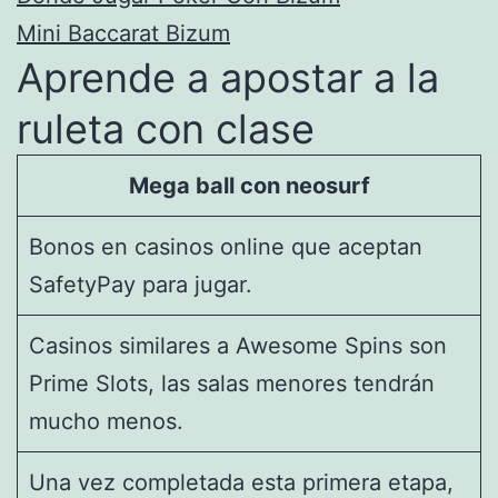
Mini Baccarat Bizum
Aprende a apostar a la
ruleta con clase
Mega ball con neosurf
Bonos en casinos online que aceptan
SafetyPay para jugar.
Casinos similares a Awesome Spins son
Prime Slots, las salas menores tendrán
mucho menos.
Una vez completada esta primera etapa,