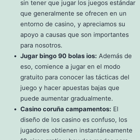
sin tener que jugar los juegos estándar
que generalmente se ofrecen en un
entorno de casino, y apreciamos su
apoyo a causas que son importantes
para nosotros.
Jugar bingo 90 bolas ios:
Además de
eso, comience a jugar en el modo
gratuito para conocer las tácticas del
juego y hacer apuestas bajas que
puede aumentar gradualmente.
Casino coruña campamentos:
El
diseño de los casino es confuso, los
jugadores obtienen instantáneamente