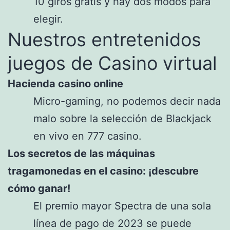
10 giros gratis y hay dos modos para
elegir.
Nuestros entretenidos
juegos de Casino virtual
Hacienda casino online
Micro-gaming, no podemos decir nada
malo sobre la selección de Blackjack
en vivo en 777 casino.
Los secretos de las máquinas
tragamonedas en el casino: ¡descubre
cómo ganar!
El premio mayor Spectra de una sola
línea de pago de 2023 se puede